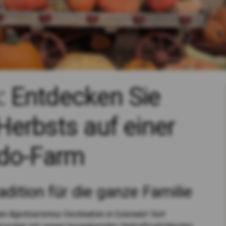
 Entdecken Sie
erbsts auf einer
ado-Farm
dition für die ganze Familie
n Agrotourismus-Destination in Colorado! Seit