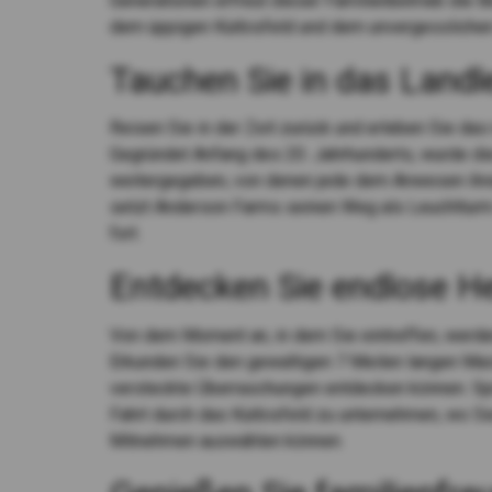
Generationen erfreut dieser Familienbetrieb die 
dem üppigen Kürbisfeld und dem unvergesslichen
Tauchen Sie in das Landl
Reisen Sie in der Zeit zurück und erleben Sie das
Gegründet Anfang des 20. Jahrhunderts, wurde di
weitergegeben, von denen jede dem Anwesen ihren
setzt Anderson Farms seinen Weg als Leuchtturm
fort.
Entdecken Sie endlose H
Von dem Moment an, in dem Sie eintreffen, werd
Erkunden Sie den gewaltigen 7 Meilen langen Mais
versteckte Überraschungen entdecken können. Sp
Fahrt durch das Kürbisfeld zu unternehmen, wo Si
Mitnehmen auswählen können.