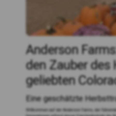
Anderson Farms:
den Zauber des H
geliebten Color
Eine geschätzte Herbsttra
Willkommen auf der Anderson Farms, der führende