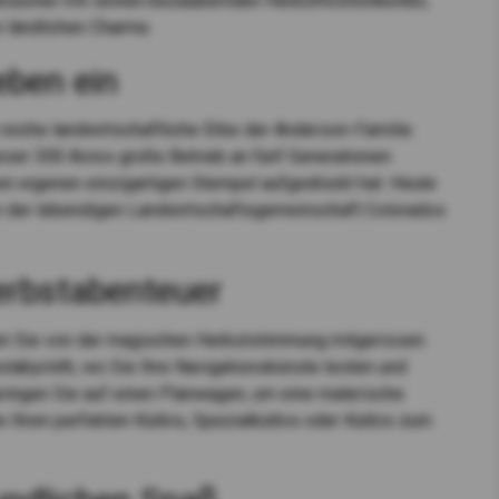
Besucher mit seinen bezaubernden Herbstfestlichkeiten,
 ländlichen Charme.
eben ein
 reiche landwirtschaftliche Erbe der Anderson-Familie.
eser 300 Acres große Betrieb an fünf Generationen
 eigenen einzigartigen Stempel aufgedrückt hat. Heute
 der lebendigen Landwirtschaftsgemeinschaft Colorados
erbstabenteuer
en Sie von der magischen Herbststimmung mitgerissen.
labyrinth, wo Sie Ihre Navigationskünste testen und
ringen Sie auf einen Planwagen, um eine malerische
e Ihren perfekten Kürbis, Spezialkürbis oder Kürbis zum