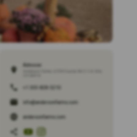
Adresse:
Anderson Farms, 6728 County Rd 3 1/4, Erie,
CO 80516
+1 303-828-5210
info@andersonfarms.com
andersonfarms.com