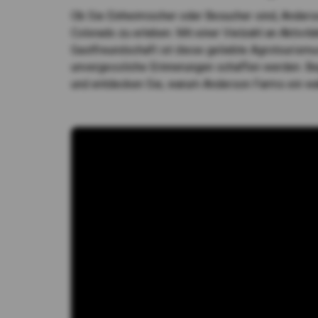
Ob Sie Einheimischer oder Besucher sind, Anderso
Colorado zu erleben. Mit einer Vielzahl an Aktivit
Gastfreundschaft ist diese geliebte Agrotourismus
unvergessliche Erinnerungen schaffen werden. Be
und entdecken Sie, warum Anderson Farms ein wa