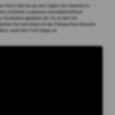
n Farms lädt Sie ein, den Zauber des Herbstes in
äten, köstlichen Leckereien und unübertroffener
-Destination garantiert der Ort, an dem Sie
ginnen Sie noch heute mit der Planung Ihres Besuchs
hres Juwel des Front Range ist.