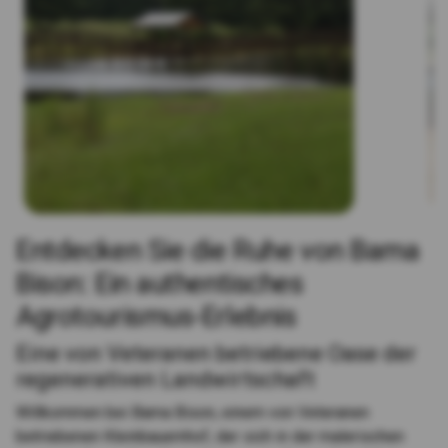
Entdecken Sie die Ruhe von Bama
Bison: Ein authentisches
Agrotourismus-Erlebnis
Eine von Veteranen betriebene Oase der
regenerativen Landwirtschaft
Willkommen bei Bama Bison, einem von Veteranen
betriebenen Kleinbauernhof, der sich in der malerischen