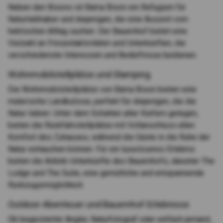
Neben den Bisons ist Bama Bison ein Refugium für
Naturliebhaber und diejenigen, die eine Auszeit vom
hektischen Alltag suchen. Der Bauernhof bietet eine
Vielzahl an Freizeitaktivitäten und Unterkünften, die
verschiedenste Interessen und Bedürfnisse bedienen.
Wohnmobilstellplätze und Glamping
Die Wohnmobilstellplätze von Bama Bison bieten eine
malerische Landkulisse, perfekt für diejenigen, die die
Natur lieben. Unter dem Schatten alter Kiefern gelegen,
bieten die Rückfahrstellplätze mit Vollanschluss allen
Komfort des Zuhauses, während die Gäste in die Ruhe der
Natur eintauchen können. Für ein luxuriöseres Erlebnis
bieten die Airbnb-Unterkünfte des Bauernhofs, darunter The
Lodge und The Suite, eine gemütliche und entspannende
Rückzugsmöglichkeit.
Outdoor-Abenteuer und Bauernhof-Erlebnisse
Ob begeisterter Angler, Naturfotograf oder einfach jemand,