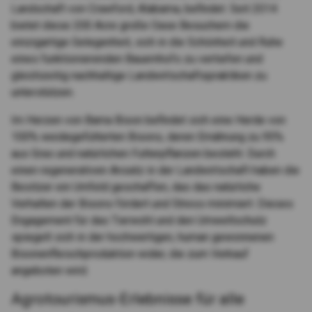
Landschaft von Crawford, Alabama, befindet. Seit 2014
bietet diese 200 Acre große Oase Besuchern die
einzigartige Gelegenheit, sich in die Schönheit und Ruhe
eines funktionierenden Bauernhofs zu vertiefen und
gleichzeitig nachhaltige Landwirtschaftspraktiken zu
unterstützen.
Im Herzen von Bama Bison befindet sich eine Herde von
100% weidegefütterten Bisons, deren Ernährung zu 95%
aus Gras und natürlichen Futterpflanzen besteht. Durch
einen regenerativen Ansatz in der Landwirtschaft haben die
Besitzer ein Umfeld geschaffen, das das natürliche
Verhalten der Bisons fördert und Stress minimiert. Dieses
Engagement für das Tierwohl und den Umweltschutz
spiegelt sich in der hochwertigen, human gewonnenen
Bisonenfleischproduktion wider, die zum Verkauf
angeboten wird.
Agrotourismus-Erlebnisse für alle