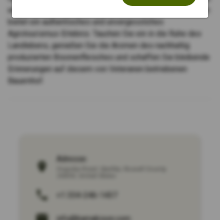
er oder eine einzigartige Veranstaltung planen, Bama Bison
bietet ein authentisches und unvergessliches
Agrotourismus-Erlebnis. Tauchen Sie ein in die Ruhe des
Landlebens, genießen Sie die Aromen des nachhaltig
produzierten Bisonenfleisches und schaffen Sie bleibende
Erinnerungen auf diesem von Veteranen betriebenen
Bauernhof.
Adresse:
Huguley Road
,
Opelika
,
Russell County
,
36804
,
United States
+1 334-246-1437
info@bamabison.com