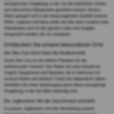
ökologischen Umgebung, in der sie die natürlichen Zyklen
und stressfreie Ruhephasen genießen können. Dieses
Glück spiegelt sich in der herausragenden Qualität unserer
Milch, Joghurts und Käse wider, die alle ohne Zusätze oder
Chemikalien und mit der ganzen Liebe und Hingabe
hergestellt werden, die sie verdienen.
Entdecken Sie unsere besonderen Orte
Der Öko-Zoo: Eine Oase der Biodiversität
Unser Öko-Zoo ist ein wahres Paradies für die
einheimische Tierwelt. Hier finden Sie eine Vielzahl an
Vögeln, Säugetieren und Reptilien, die in Harmonie mit
unseren Kühen und anderen Tieren des Bauernhofs leben.
Genießen Sie einen Spaziergang durch diese einzigartige
Umgebung, in der die Natur lebendig wird.
Die Joghurterei: Wo der Geschmack entsteht
In unserer Joghurterei wird die Herstellung unserer