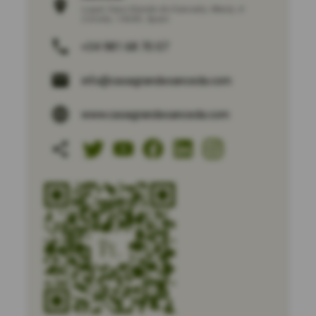
Lugar Casa Grande de Xanceda
,
Mesía
,
A
Coruña
,
15685
,
Spain
+34 981 68 70 07
info@casagrandexanceda.com
www.casagrandexanceda.com