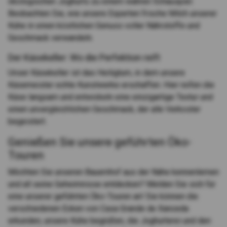
ökologischen Joghurts zu einem wahren Schauspiel.
Beobachten Sie, wie unsere Experten frische Milch unserer
Kühe in einen köstlichen Genuss voller Nährstoffe und
Geschmack verwandeln.
Der Käsekeller: Wo die Perfektion reift
Unser Käsekeller ist das Heiligtum, in dem unsere
Käsemeister echte Kunstwerke erschaffen. Hier reifen die
Käse langsam und entwickeln eine einzigartige Textur und
einen unvergleichlichen Geschmack, der alle Verkoster
begeistert.
Genießen Sie unsere geführten Öko-
Touren
Möchten Sie unseren Bauernhof aus der Nähe kennenlernen
und all seine Geheimnisse entdecken? Melden Sie sich für
eine unserer geführten Öko-Touren an! Sie können die
verschiedenen Ecken von Casa Grande de Xanceda
erkunden, unsere Kühe begrüßen, die Joghurterei und den