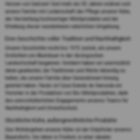
Herzen von Galicien! Seit mehr als 50 Jahren widmet sich
unsere Familie mit Leidenschaft der Pflege unserer Kühe,
der Herstellung hochwertiger Milchprodukte und der
Erhaltung dieser wunderbaren natürlichen Umgebung.
Eine Geschichte voller Tradition und Nachhaltigkeit
Unsere Geschichte reicht bis 1972 zurück, als unsere
Großeltern ein Abenteuer in der ökologischen
Landwirtschaft begannen. Seitdem haben wir unermüdlich
daran gearbeitet, die Traditionen und Werte lebendig zu
halten, die unsere Familie über Generationen hinweg
geleitet haben. Heute ist Casa Grande de Xanceda ein
Vorreiter in der Produktion von Bio-Milchprodukten, dank
des unerschütterlichen Engagements unseres Teams für
Nachhaltigkeit und Umweltschutz.
Glückliche Kühe, außergewöhnliche Produkte
Das Wohlergehen unserer Kühe ist der Eckpfeiler unseres
Bauernhofs. Sie leben in Freiheit, in einer idealen