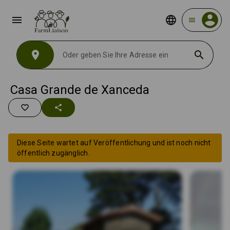
menu
menu
location_on
search
Casa Grande de Xanceda
favorite_border
share
Diese Seite wartet auf Veröffentlichung und ist noch nicht
öffentlich zugänglich.