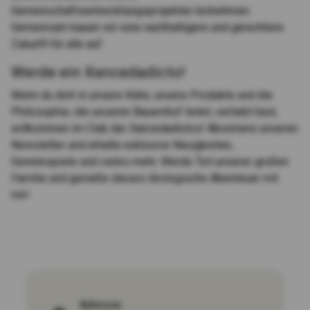
Gemeinschaftsentwicklungsprojekten teilnehmen.
Gemeinsam bauen wir eine nachhaltigere und gerechtere
Zukunft für alle auf.
Werde ein Xancedadicto!
Wenn du dich in unsere Kühe, unsere Produkte und die
Philosophie, die unseren Bauernhof leitet, verliebt hast,
willkommen im Club der Xancedadictos! Abonniere unseren
Newsletter und erhalte exklusive Neuigkeiten,
Gewinnspiele und vieles mehr. Werde Teil unserer großen
Familie und genieße dieses ökologische Abenteuer mit
mir!
Adresse: