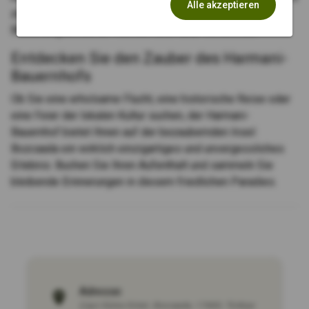
Alle akzeptieren
zu sein, und lassen Sie sich von der ausgewogenen
Beziehung zwischen Mensch und Natur einnehmen.
Entdecken Sie den Zauber des Harmani-
Bauernhofs
Ob Sie eine erholsame Flucht, eine historische Reise oder
eine Feier der lokalen Kultur suchen, der Harmani-
Bauernhof bietet Ihnen auf der bezaubernden Insel
Bozcaada ein wirklich einzigartiges und unvergessliches
Erlebnis. Buchen Sie Ihren Aufenthalt und sammeln Sie
bleibende Erinnerungen in diesem friedlichen Paradies.
Adresse:
Çayır Küme Evleri
,
Bozcaada
,
17680
,
Türkiye