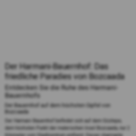
Der Harmani-Bauernhof: Das
friedliche Paradies von Bozcaada
Entdecken Sie die Ruhe des Harmani-
Bauernhofs
Der Bauernhof auf dem höchsten Gipfel von
Bozcaada
Der Harmani-Bauernhof befindet sich auf dem Göztepe,
dem höchsten Punkt der malerischen Insel Bozcaada, nur 2
Kilometer vom Stadtzentrum entfernt. Dieser charmante