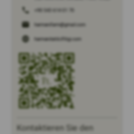
+90 543 614 01 70
harmanifarm@gmail.com
harmanitatilciftligi.com
Kontaktieren Sie den