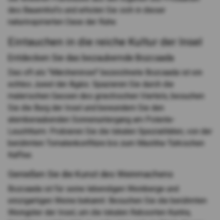
des Bauernhofs und erholen Sie sich in dieser
naturinspirierten Oase der Ruhe.
Eintauchen in die reiche Kultur der Insel
Entdecken Sie das bezaubernde Bozcaada
Das oft als "Märcheninsel" bezeichnete Bozcaada ist ein
echtes Juwel der Ägäis. Spazieren Sie durch die
malerischen Gassen des griechischen Viertels, besuchen
Sie die Burg der Insel und bewundern Sie den
atemberaubenden Sonnenuntergang am Polente-
Leuchtturm. Probieren Sie die lokalen Spezialitäten, von der
berühmten Tomatenkonfitüre bis zum Mastiha-Türkischen
Kaffee.
Genießen Sie die Kunst des Weinmachens
Bozcaada ist für seine lebendigen Weinberge und
einzigartigen Weine bekannt. Besuchen Sie die berühmten
Weingüter der Insel, um die lokalen Rebsorten Kuntra,