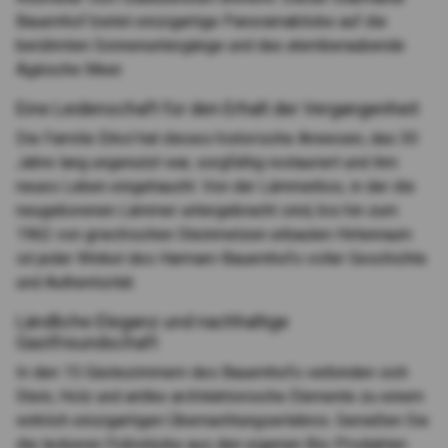
Bauernhof bietet einzigartige Panoramablicke auf die
berühmten Sonnenuntergänge und das atemberaubende
Ägäische Meer.
Eine Leidenschaft für den Erhalt der Vergangenheit
Die Familie Erkol hat dieses historische Anwesen, das 30
Jahre lang ungenutzt war, sorgfältig restauriert und ihm
neues Leben eingehaucht. Von der Lämmerbox, in der die
neugeborenen Lämmer untergebracht sind, bis hin zum
1962 von griechischen Steinmetzen erbauten Hirtenraum
ist jeder Winkel des Harmani-Bauernhofs voller Geschichte
und Authentizität.
Ländliche Eleganz und nachhaltige
Gastfreundschaft
In den 15 Gästezimmern des Bauernhofs verbinden sich
Stein, Holz und antike architektonische Elemente zu einem
wirklich einzigartigen Übernachtungserlebnis. Genießen Sie
die leckeren Frühstücke aus den eigenen Bio-Produkten