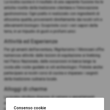
La nostra cucina è il risultato di una sapiente fusione tra le
antiche ricette della tradizione cilentana e l'innovazione
gastronomica. Ogni piatto è realizzato con ingredienti di
altissima qualità, provenienti direttamente dai nostri orti e
allevamenti biologici. Scoprirete così i veri sapori della
terra, in un tripudio di gusti e profumi unici.
Attività ed Esperienze
Per gli amanti dell'avventura, l'Agriturismo I Moresani offre
numerose attività: dalle lezioni di equitazione ai trekking
nel Parco Nazionale, dalle escursioni in barca lungo la
costa alle visite guidate ai siti archeologici. Potrete anche
partecipare ai nostri corsi di cucina e imparare i segreti
della tradizione culinaria locale.
Alloggi di charme
La nostra struttura dispone di camere e appartamenti
arredati con gusto e cura dei dettagli, per garantirvi il
Consenso cookie
massimo del comfort. Potrete scegliere tra soluzioni