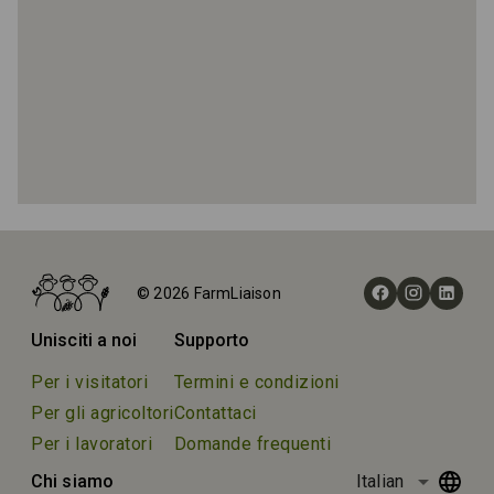
Home
Fattorie
© 2026 FarmLiaison
Agriturismo I Moresani
Unisciti a noi
Supporto
Per i visitatori
Termini e condizioni
Per gli agricoltori
Contattaci
Per i lavoratori
Domande frequenti
arrow_drop_down
Chi siamo
Italian