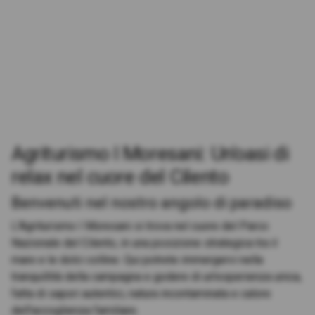
Agriturismo I Moresani: Un'oasi di
relax nel cuore del Cilento
Benvenuti nel nostro angolo di paradiso
L'Agriturismo I Moresani si trova nel cuore del Parco
Nazionale del Cilento, in una posizione strategica tra il
mare e le dolci colline. Qui potrete immergervi nella
tranquillità della campagna e godere di un'esperienza unica,
fatta di sapori autentici, natura incontaminata e calore
dell'accoglienza familiare.