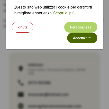
interne all'agriturismo o indipendenti, immersi nel centro
Questo sito web utilizza i cookie per garantirti
storico di Casal Velino, a pochi passi dal mare.
la migliore esperienza.
Scopri di più
Lasciatevi avvolgere dalla magia del Cilento: prenotate ora
il vostro soggiorno all'Agriturismo I Moresani!
Rifiuta
Personalizza
Accetta tutti
Indirizzo:
Casal Velino
,
Provincia di Salerno
,
84040
,
Italy
0974 902086
imoresani@hotmail.com
www.agriturismoimoresani.com