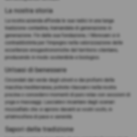
La nostra storia
La nostra azienda affonda le sue radici in una lunga
tradizione contadina, tramandata di generazione in
generazione. Fin dalla sua fondazione, I Moresani si è
contraddistinta per l'impegno nella valorizzazione delle
eccellenze enogastronomiche del territorio cilentano,
producendo in modo sostenibile e biologico.
Un'oasi di benessere
Circondati dal verde degli uliveti e dai profumi della
macchia mediterranea, potrete rilassarvi nella nostra
piscina o concedervi momenti di puro relax con sessioni di
yoga e massaggi. Lasciatevi incantare dagli scenari
mozzafiato che si aprono davanti ai vostri occhi, in
un'atmosfera di pace e serenità.
Sapori della tradizione