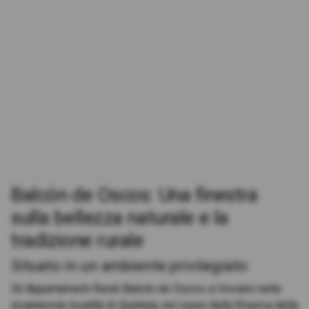
Balcón de Oscos: Una finestra
sulla bellezza naturale e la
tradizione rurale
Situato in un ambiente privilegiato
Gli Appartamenti Rurali Balcón de Oscos si trovano nella
incantevole località di Quintela, nel cuore della Riserva della