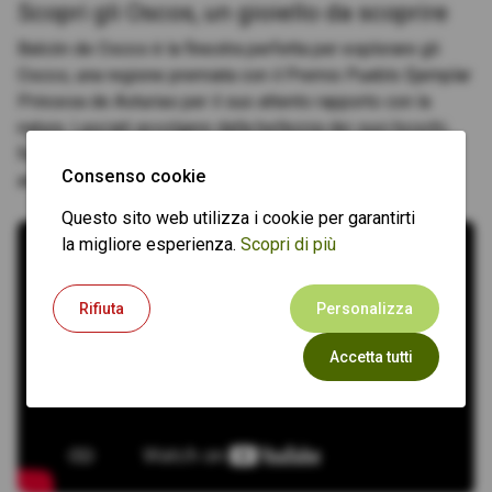
Scopri gli Oscos, un gioiello da scoprire
Balcón de Oscos è la finestra perfetta per esplorare gli
Oscos, una regione premiata con il Premio Pueblo Ejemplar
Princesa de Asturias per il suo attento rapporto con la
natura. Lasciati avvolgere dalla bellezza dei suoi boschi,
fiumi e tradizioni, e vivi un'esperienza autentica in questo
Consenso cookie
angolo privilegiato delle Asturie.
Questo sito web utilizza i cookie per garantirti
la migliore esperienza.
Scopri di più
Rifiuta
Personalizza
Accetta tutti