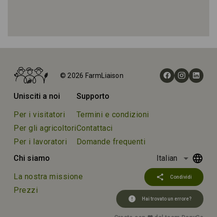
Home
Fattorie
© 2026 FarmLiaison
Apartamentos Rurales "Balcón de Oscos"
Unisciti a noi
Supporto
Per i visitatori
Termini e condizioni
Per gli agricoltori
Contattaci
Per i lavoratori
Domande frequenti
arrow_drop_down
Chi siamo
Italian
La nostra missione
share
Condividi
Prezzi
error
Hai trovato un errore?