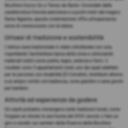
Biosfera Oscos-Eo e Terras de Burón. Circondati dalla
caratteristica foresta autoctona e a pochi metri dal magico
fiume Agüeira, questa sistemazione offre un'esperienza
unica di connessione con la natura.
Un'oasi di tradizione e sostenibilità
L'antica casa tradizionale è stata ristrutturata con cura,
rispettando l'architettura tipica della zona e utilizzando
materiali nobili come pietra, legno, ardesia e ferro. Il
risultato sono 5 appartamenti rurali, uno dei quali adattato
per le persone con disabilità (El Corralón), distribuiti attorno
a un ampio cortile con barbecue, zona giardino e area giochi
per bambini.
Attività ed esperienze da godere
Gli ospiti potranno immergersi nelle tradizioni locali, come
forgiare un chiodo in una fucina del XVIII secolo o fare un
giro a cavallo sui sentieri della Riserva della Biosfera.