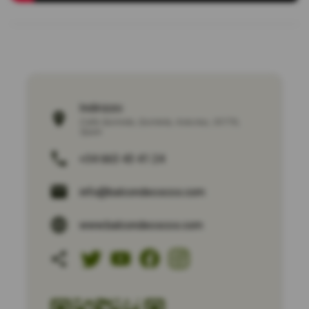
Indirizzo:
Calle Quintela
,
Quintela
,
Asturias
,
33776
,
Spain
+34 663 43 41 24
info@balcondeoscos.com
www.balcondeoscos.com