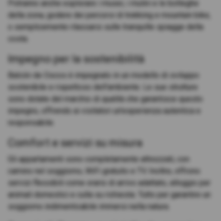
Potranno anche esplorare i musei, i mulini e le botteghe
della zona, godere dei percorsi di trekking e mountain bike,
o semplicemente rilassarsi sulle tranquille spiagge della
costa.
Impegno per la sostenibilità
Balcón de Oscos è impegnato in un modello di sviluppo
sostenibile e rispettoso dell'ambiente. Le sue strutture
sono dotate del marchio di qualità che garantisce questo
impegno, offrendo ai visitatori un'esperienza autentica e
responsabile.
Comfort e servizi su misura
Gli appartamenti sono completamente attrezzati, con
camino nel soggiorno, WiFi gratuito e TV. Inoltre, offrono
servizi flessibili come orario di arrivo adattato, alloggio per
animali domestici e culla su richiesta. Tutto per garantire un
soggiorno indimenticabile immersi nella natura.