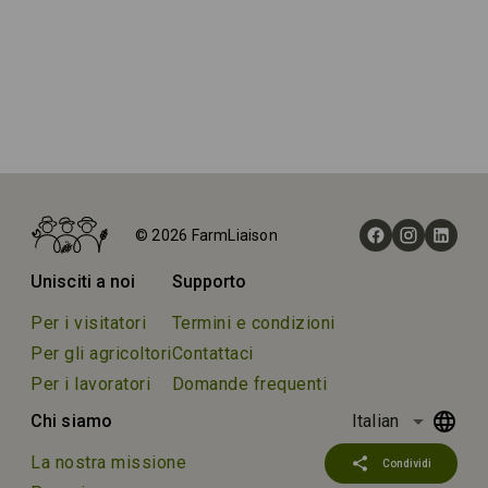
Home
Fattorie
© 2026 FarmLiaison
Arboris LLC
Unisciti a noi
Supporto
Per i visitatori
Termini e condizioni
Per gli agricoltori
Contattaci
Per i lavoratori
Domande frequenti
arrow_drop_down
Chi siamo
Italian
La nostra missione
share
Condividi