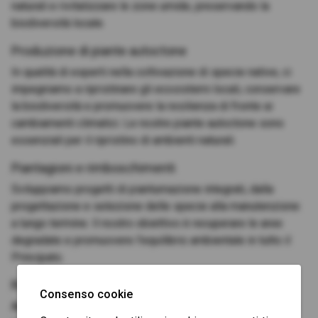
naturali e rivitalizzare le zone umide, preservando la
biodiversità locale.
Produzione di piante autoctone
In qualità di esperti nella coltivazione di specie native, ci
impegniamo a ripristinare gli ecosistemi locali, conservare
la biodiversità e promuovere la resilienza di fronte ai
cambiamenti climatici. Le nostre piante autoctone sono
essenziali per il ripristino di ambienti naturali.
Piantagioni e rimboschimenti
Sviluppiamo progetti di piantumazione integrati, dalla
progettazione e selezione delle specie alla manutenzione
a lungo termine. Il nostro obiettivo è recuperare le aree
degradate e promuovere l'equilibrio ambientale in tutto il
Principato.
Rimozione di piante invasive
Consenso cookie
Applichiamo metodi efficaci e rispettosi dell'ambiente per