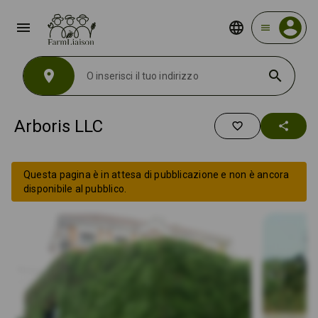
menu
menu
location_on
search
Arboris LLC
favorite_border
share
Questa pagina è in attesa di pubblicazione e non è ancora
disponibile al pubblico.