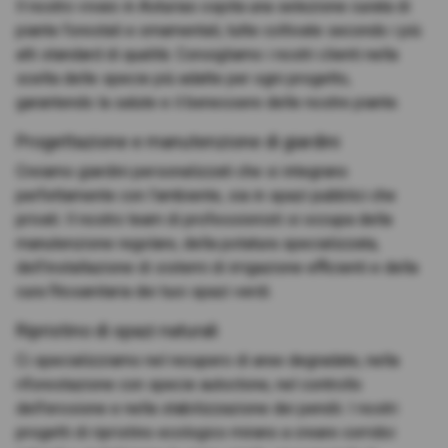
Il nostro vivaio in Asturias ospita una selezione curata di
piante forestali e ornamentali, tutte coltivate secondo i più
alti standard di qualità. Consigliamo i nostri clienti nella
scelta delle specie più adatte per ogni progetto,
garantendo la salute e il benessere delle nostre piante.
Progettazione e manutenzione di giardini
Creiamo giardini personalizzati che si integrano
perfettamente con l'ambiente, sia in spazi pubblici che
privati. Il nostro team di professionisti si occupa della
manutenzione regolare, della potatura specializzata,
dell'installazione di sistemi di irrigazione efficienti e della
cura fitosanitaria dei tuoi spazi verdi.
Ripristino di spazi naturali
Ci specializziamo nel recupero di aree degradate, nella
riforestazione con specie autoctone, nel controllo
dell'erosione e nella stabilizzazione dei pendii. I nostri
progetti di ripristino ecologico mirano a creare corridoi