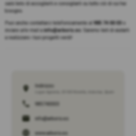
sarà lieto di accoglierti e consigliarti su tutto ciò di cui hai
bisogno.
Puoi anche contattarci telefonicamente al
985 74 00 03
o
inviare un'e-mail a
info@arboris.es
. Saremo lieti di aiutarti
a realizzare i tuoi progetti verdi!
Indirizzo:
Lugar Agüeria, 33180 Noreña, Asturias, Spain
985740003
info@arboris.es
www.arboris.es