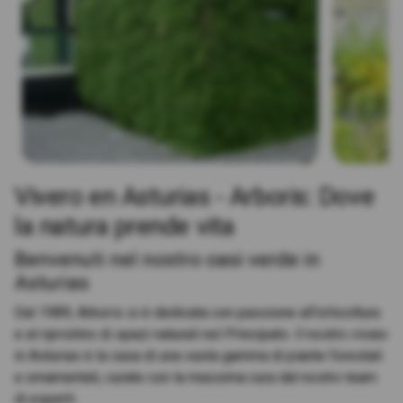
Vivero en Asturias - Arboris: Dove
la natura prende vita
Benvenuti nel nostro oasi verde in
Asturias
Dal 1989, Arboris si è dedicata con passione all'orticoltura
e al ripristino di spazi naturali nel Principato. Il nostro vivaio
in Asturias è la casa di una vasta gamma di piante forestali
e ornamentali, curate con la massima cura dal nostro team
di esperti.