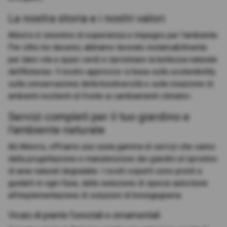
La nostra storia e i nostri valori
Arboris è sinonimo di esperienza e impegno per l'ambiente.
Per oltre tre decenni, abbiamo lavorato instancabilmente
per dare vita a spazi verdi e ripristinare la bellezza naturale
dell'Asturias. Il nostro approccio si basa sulla sostenibilità,
sulla conservazione della biodiversità e sulla creazione di
ambienti resilienti di fronte ai cambiamenti climatici.
Servizi completi per il tuo giardino e
l'ambiente naturale
Ad Arboris, offriamo una vasta gamma di servizi che vanno
dalla progettazione e manutenzione dei giardini al ripristino
di aree naturali degradate. I nostri esperti sono pronti a
guidarti in ogni fase, dalla selezione di specie autoctone
all'implementazione di soluzioni di bioingegneria.
Vivaio di piante forestali e ornamentali