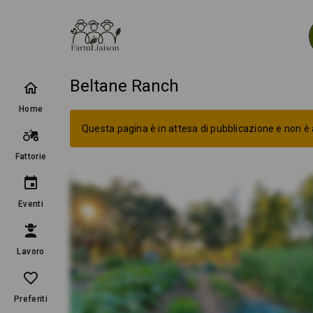
Beltane Ranch
Home
Questa pagina è in attesa di pubblicazione e non è 
Fattorie
Eventi
Lavoro
Preferiti