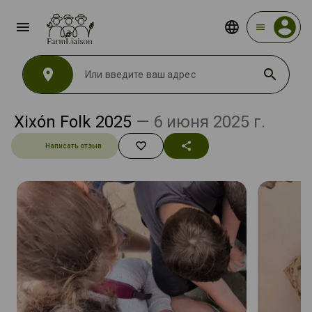
menu
menu
location_on
search
Xixón Folk 2025
— 6 июня 2025 г.
favorite_border
share
Написать отзыв