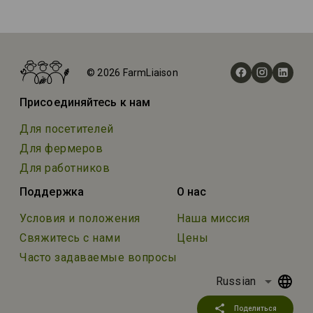
Главная
События
© 2026 FarmLiaison
Xixón Folk 2025
Присоединяйтесь к нам
Для посетителей
Для фермеров
Для работников
Поддержка
О нас
Условия и положения
Наша миссия
Свяжитесь с нами
Цены
Часто задаваемые вопросы
arrow_drop_down
Russian
share
Поделиться