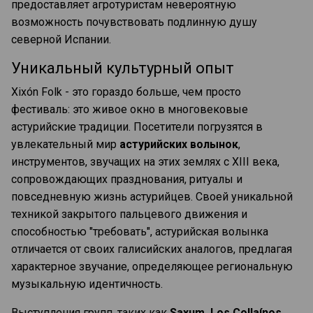
предоставляет агротуристам невероятную
возможность почувствовать подлинную душу
северной Испании.
Уникальный культурный опыт
Xixón Folk - это гораздо больше, чем просто
фестиваль: это живое окно в многовековые
астурийские традиции. Посетители погрузятся в
увлекательный мир
астурийских волынок
,
инструментов, звучащих на этих землях с XIII века,
сопровождающих празднования, ритуалы и
повседневную жизнь астурийцев. Своей уникальной
техникой закрытого пальцевого движения и
способностью "требовать", астурийская волынка
отличается от своих галисийских аналогов, предлагая
характерное звучание, определяющее региональную
музыкальную идентичность.
Выступления групп, таких как
Saxum, Los Collaínos,