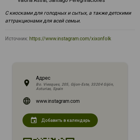
Valoria Astral, Santiago Peregrinaciones
С киосками для голодных и сытых, а также детскими
аттракционами для всей семьи.
Источник:
https://www.instagram.com/xixonfolk
Адрес
Bo. Viesques, 205, Gijon-Este, 33204 Gijón,
Asturias, Spain
www.instagram.com
event
Добавить в календарь