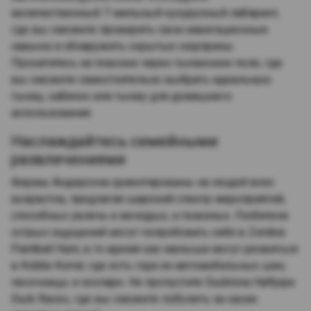
величественный 7-мильный кукурузный лабиринт,
где вы сможете проверить свои навигационные
навыки и обнаружить скрытые сюрпризы.
Прокатитесь на повозке через тыквенное поле, где
вы сможете самостоятельно выбрать идеальную
тыкву, кабачок или тыкву для домашнего
использования.
Наслаждайтесь семейными
развлечениями
Фермы Андерсона ориентированы на людей всех
возрастов, предлагая широкий спектр мероприятий,
способных увлечь и молодых, и пожилых. Любители
острых ощущений могут попробовать себя в Zombie
Paintball Hunt, в то время как малыши могут резвиться
в Kiddie Korral, где есть гора из автомобильных шин,
песочницы и зоопарк. Не пропустите Ducktona Halfpipe
Duck Races, где вы сможете поболеть за своих