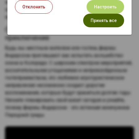
жилку, поддерживая достойное дело. Укрепляя эти
Отклонить
Настроить
значимые связи, фермы Андерсона укрепляют узы
между фермой и окружающим регионом.
Принять все
Спланируйте незабываемое осеннее
приключение
Будь вы местным жителем или гостем, фермы
Андерсона приглашают вас испытать волшебство
осени в Колорадо. С широким спектром мероприятий,
восхитительными угощениями и непревзойденным
гостеприимством, это любимое агротуристическое
направление несомненно создаст дорогие
воспоминания, которые будут храниться долгие годы.
Начните планировать свой визит сегодня и узнайте,
почему фермы Андерсона - это истинная жемчужина
Передней гряды.