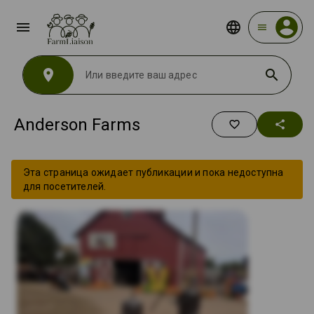
menu
menu
location_on
search
Anderson Farms
favorite_border
share
Эта страница ожидает публикации и пока недоступна
для посетителей.