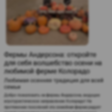
Фермы Андерсона: откройте
для себя волшебство осени на
любимой ферме Колорадо
Любимая осенняя традиция для всей
семьи
Добро пожаловать на фермы Андерсона, ведущее
агротуристическое направление Колорадо! На
протяжении поколений эта семейная ферма радует