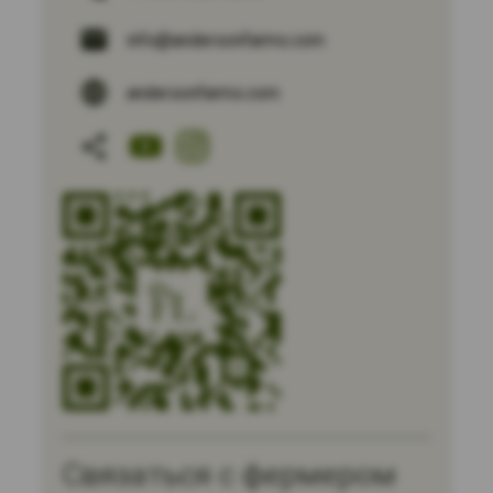
info@andersonfarms.com
andersonfarms.com
Связаться с фермером