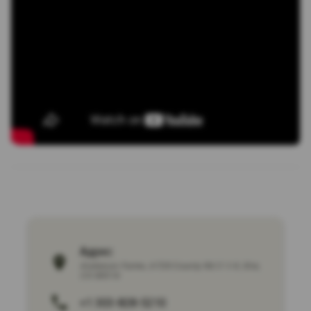
Адрес:
Anderson Farms, 6728 County Rd 3 1/4, Erie,
CO 80516
+1 303-828-5210