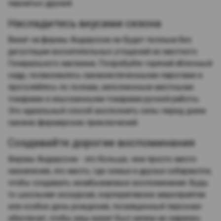
пернатых друзей.
Насладитесь вкусами сезона
Визит на фермы Андерсона не будет полным без
дегустации восхитительных угощений из местного
Генерального магазина. Попробуйте горячий яблочный
сидр, полакомьтесь свежеиспеченными пирогами и
прогуляйтесь по полкам, заполненным местными
товарами и изысканными товарами ручной работы.
Это идеальный способ восполнить силы перед днем
свежих фермерских приключений.
Создавайте дорогие воспоминания
Фермы Андерсона - это больше, чем просто место
назначения, это место, где семьи и друзья собираются,
чтобы создавать незабываемые воспоминания. Будь
то школьная экскурсия, корпоративное мероприятие
или особое день рождения, посвященный персонал
обеспечит, чтобы ваш визит был ничем не омрачен.