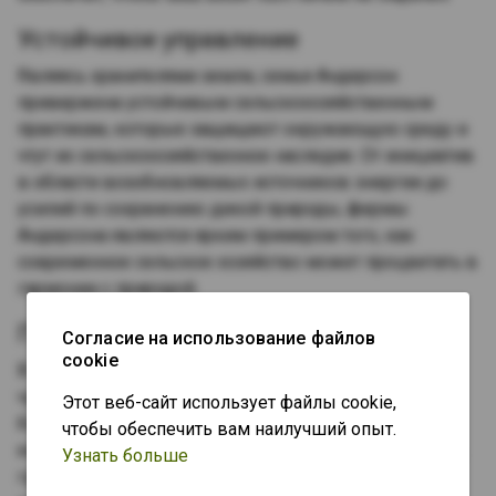
Устойчивое управление
Являясь хранителями земли, семья Андерсон
привержена устойчивым сельскохозяйственным
практикам, которые защищают окружающую среду и
чтут их сельскохозяйственное наследие. От инициатив
в области возобновляемых источников энергии до
усилий по сохранению дикой природы, фермы
Андерсона являются ярким примером того, как
современное сельское хозяйство может процветать в
гармонии с природой.
Празднуйте дух сообщества
Согласие на использование файлов
cookie
В самом сердце ферм Андерсона лежит глубокое
чувство сообщества. Ферма регулярно проводит
Этот веб-сайт использует файлы cookie,
благотворительные мероприятия, такие как
чтобы обеспечить вам наилучший опыт.
ежегодный Фламинго для Children's Hospital Colorado,
Узнать больше
где посетители могут проявить свою творческую