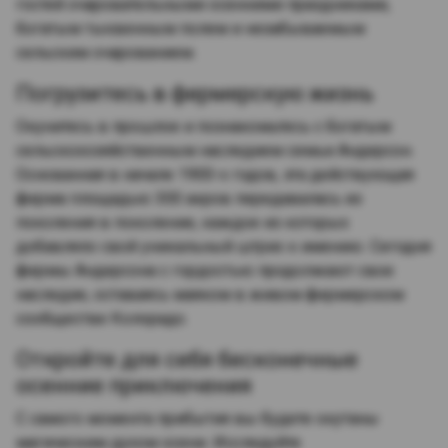
гостей очаровательными осенними праздниками,
богатым тыквенным полем и незабываемым
сельским очарованием.
Погрузитесь в фермерскую жизнь
Окунитесь в прошлое и познакомьтесь с богатым
сельскохозяйственным наследием семьи Андерсон.
Основанная в начале 1900-х годов, эта действующая
ферма площадью 300 акров передавалась из
поколения в поколение, каждое из которых
добавляло свой уникальный штрих к имению. Сегодня
фермы Андерсона с гордостью продолжают свое
наследие, оставаясь маяком в живом фермерском
сообществе Колорадо.
Откройте для себя бесконечные
осенние приключения
С самого момента прибытия вы будете окутаны
магическим духом осени. Исследуйте