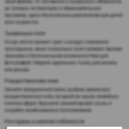
наши фермы. От зоопарков и кукурузных лабиринтов
до поездок на тракторах и образовательных
программ, здесь бесконечные развлечения для детей
всех возрастов.
Тыквенные поля
Когда листья меняют цвет, а воздух становится
прохладным, наши тыквенные поля оживают яркими
красками и бесконечными возможностями для
фотографий. Найдите идеальную тыкву для резьбы
или декора.
Рождественские елки
Начните праздничный сезон, выбрав идеальную
рождественскую елку на одной из наших семейных
елочных ферм. Вдохните свежий аромат сосны и
создайте незабываемые воспоминания.
Рестораны и напитки поблизости