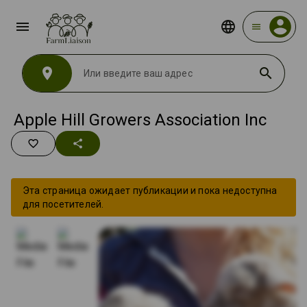
menu
menu
location_on
search
Apple Hill Growers Association Inc
favorite_border
share
Эта страница ожидает публикации и пока недоступна
для посетителей.