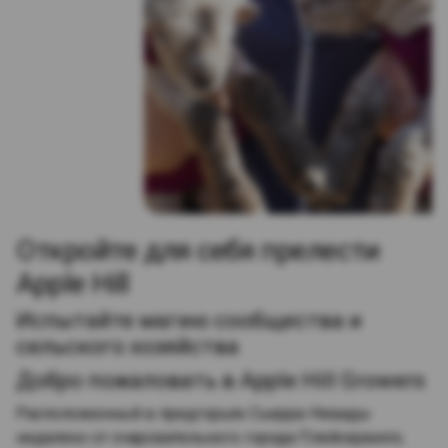
Откройте для себя прелести
Apple Hill
Испытайте магию сообщества и
сельского хозяйства
Добро пожаловать в Apple Hill Growers
Расположенный в предгорьях Сьерра-Невады
недалеко от очаровательного города Плейсервилл,