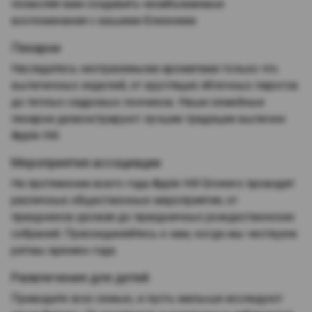
позволяя вам создавать незабываемые
воспоминания с вашими близкими.
Пекарни
Насладитесь неотразимыми ароматами только что
выпеченных изделий, от хрустящих яблочных пирогов
до теплых сидровых пончиков. Наши семейные
пекарни демонстрируют лучшие традиции выпечки
Apple Hill.
Мероприятия ассоциации
На протяжении всего года Apple Hill Growers проводят
различные общественные мероприятия, от
праздников урожая до праздничных рождественских
собраний. Присоединяйтесь к нам, когда мы чествуем
ритмы времен года.
Развлечения для детей
Приводите всю семью, и пусть малыши исследуют