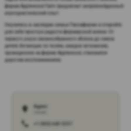
ферма Applewood Farm предлагает непревзойденный
агротуристический опыт.
Окунитесь в наследие семьи Пассафиуме и откройте
для себя простые радости фермерской жизни. От
первого укуса свежесобранного яблока до смеха
детей, бегающих по полям, каждое мгновение,
проведенное на ферме Applewood, становится
дорогим воспоминанием.
Адрес:
Canada
+1 (905) 640-5357