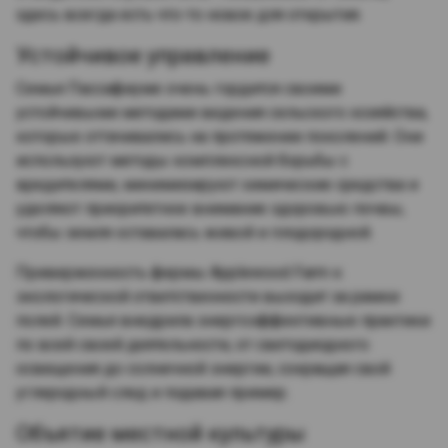
здесь всегда есть что-то новое для открытия.
Устойчивое управление
Семья Пассафиуме очень гордится своими
устойчивыми методами ведения сельского хозяйства,
которые оттачивались на протяжении поколений. Они
используют методы комплексной борьбы с
вредителями, минимизируют химические средства и
уделяют приоритетное внимание здоровью почвы,
чтобы земля оставалась живой и плодородной.
Приверженность фермы Applewood Farm к
экологической ответственности выходит за рамки
полей. Семья внедрила энергоэффективные практики
по всей своей деятельности, от светодиодного
освещения до солнечной энергии, сокращая свой
углеродный след и подавая пример.
Объятие местной культуры