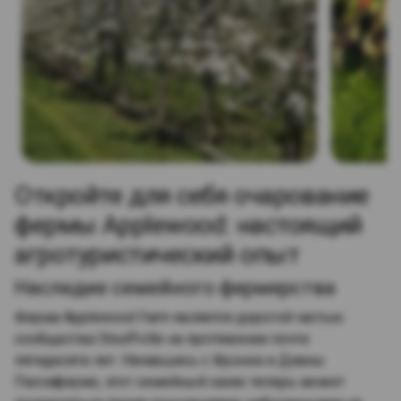
Откройте для себя очарование
фермы Applewood: настоящий
агротуристический опыт
Наследие семейного фермерства
Ферма Applewood Farm является дорогой частью
сообщества Stouffville на протяжении почти
пятидесяти лет. Начавшись с Фрэнка и Дианы
Пассафиуме, этот семейный оазис теперь может