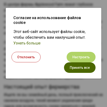
В центре фермы Applewood Farm лежит глубокое
уважение к сообществу Stouffville и его богатому
сельскохозяйственному наследию. Ферма регулярно
Согласие на использование файлов
сотрудничает с местными ремесленниками, пекарями
cookie
и производителями продуктов питания, демонстрируя
Этот веб-сайт использует файлы cookie,
изобилие региона.
чтобы обеспечить вам наилучший опыт.
Посетители могут насладиться домашними пирогами,
Узнать больше
джемами и другими восхитительными лакомствами,
приготовленными с использованием собственной
Отклонить
Настроить
продукции фермы. На расположенном на месте рынке
также представлен тщательно подобранный
Принять все
ассортимент местных товаров, позволяющий гостям
забрать с собой частичку фермы Applewood.
Настоящий опыт фермерства
Ищете ли вы семейный день, полный приключений на
свежем воздухе, тихий момент уединения среди
садов или возможность снова связаться с землей,