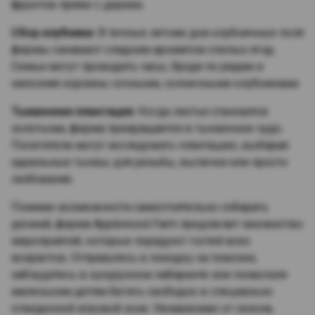
фруктов прямо с дерева.
Сбор клубники:
В теплые летние дни клубничные поля
фермы оживают сладким ароматом спелых ягод.
Семьи могут проводить часы, бродя по рядам и
наполняя корзины сочными, солнечными клубниками.
Тыквенная плантация:
Когда листья становятся
золотыми, ферма превращается в тыквенное чудо.
Посетители могут исследовать плантацию, выбирая
идеальные тыквы для резьбы, выпечки или просто
любования.
Помимо возможности самостоятельно собирать
урожай, ферма Applewood Farm предлагает множество
мероприятий, которые порадуют гостей всех
возрастов. Отправьтесь в поездку на повозке,
заблудитесь в кукурузном лабиринте или позвольте
маленьким детям бегать свободно в специально
отведенной игровой зоне. Независимо от сезона,