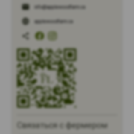
info@applewoodfarm.ca
applewoodfarm.ca
Связаться с фермером