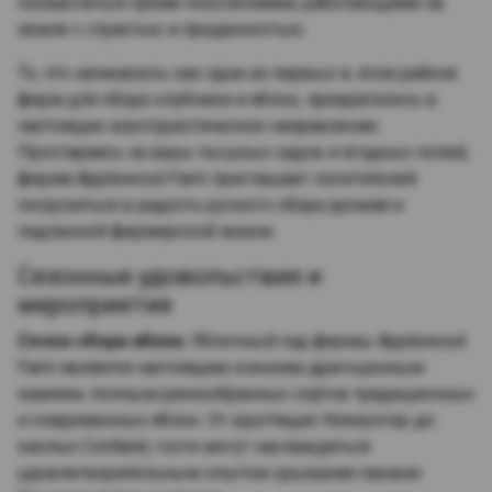
похвастаться тремя поколениями, работающими на
земле с страстью и преданностью.
То, что начиналось как одна из первых в этом районе
ферм для сбора клубники и яблок, превратилось в
настоящее агротуристическое направление.
Простираясь на акры пышных садов и ягодных полей,
ферма Applewood Farm приглашает посетителей
погрузиться в радость ручного сбора урожая и
подлинной фермерской жизни.
Сезонные удовольствия и
мероприятия
Сезон сбора яблок:
Яблочный сад фермы Applewood
Farm является настоящим осенним драгоценным
камнем, полным разнообразных сортов традиционных
и современных яблок. От хрустящих Honeycrisp до
кислых Cortland, гости могут наслаждаться
удовлетворительным опытом срывания свежих