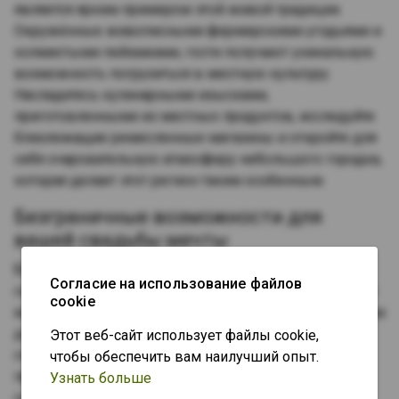
является ярким примером этой живой традиции.
Окружённые живописными фермерскими угодьями и
холмистыми пейзажами, гости получают уникальную
возможность погрузиться в местную культуру.
Насладитесь кулинарными изысками,
приготовленными из местных продуктов, исследуйте
близлежащие ремесленные магазины и откройте для
себя очаровательную атмосферу небольшого городка,
которая делает этот регион таким особенным.
Безграничные возможности для
вашей свадьбы мечты
Будь то грандиозное торжество или интимное
Согласие на использование файлов
собрание, усадьба Беннетт может удовлетворить все
cookie
ваши потребности. Наши универсальные пространства
для мероприятий, включая великолепный амбар,
Этот веб-сайт использует файлы cookie,
спокойные сады и уютные комнаты для невесты,
чтобы обеспечить вам наилучший опыт.
предоставляют безграничные возможности для
Узнать больше
создания свадьбы вашей мечты. Наша опытная