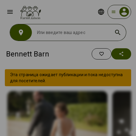
menu
menu
location_on
search
Bennett Barn
favorite_border
share
Эта страница ожидает публикации и пока недоступна
для посетителей.