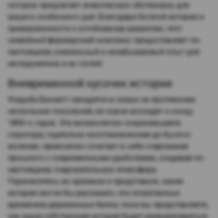
которое предлагает живописную обстановку для
вашего особенного дня. Благодаря богатой истории и
приверженности к устойчивому развитию, этот
семейный фермерский комплекс предоставляет по-
настоящему уникальный и незабываемый опыт для
молодожёнов и их гостей.
Вневременной кусочек истории
Усадьба Беннетт находится в семье на протяжении
нескольких поколений, её корни восходят к концу
1800-х годов. Эта великолепно сохранившаяся
структура, тщательно восстановленная до былого
величия, гармонично сочетает в себе очарование
прошлого с современными удобствами, создавая по-
настоящему очаровательную атмосферу.
Перенеситесь во времени и представьте, какие
истории могли бы рассказать эти потрёпанные
временем деревянные балки, пока вы представляете,
как ваша собственная история будет разворачиваться