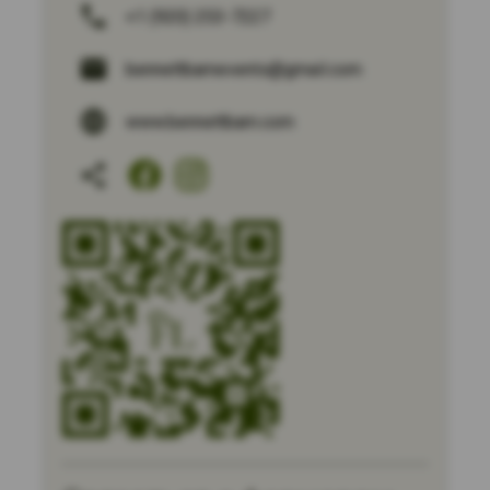
+1 (920) 253-7227
bennettbarnevents@gmail.com
www.bennettbarn.com