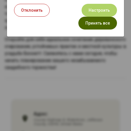
команда координаторов мероприятий посвящена
Отклонить
Настроить
тому, чтобы каждая деталь была тщательно
продумана, позволяя вам расслабиться и полностью
Принять все
погрузиться в волшебство вашего особенного дня.
Откройте для себя идеальное сочетание деревенского
очарования, устойчивых практик и местной культуры в
усадьбе Беннетт. Свяжитесь с нами сегодня, чтобы
начать планирование вашего незабываемого
свадебного торжества!
Адрес:
County Highway Q
,
Watertown
,
Jefferson
County
,
53094
,
United States