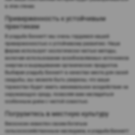
в этих стенах.
Приверженность к устойчивым
практикам
В усадьбе Беннетт мы очень гордимся нашей
приверженностью к устойчивому развитию. Наша
ферма использует экологически чистые методы,
включая использование возобновляемых источников
энергии и выращивание органических продуктов.
Выбирая усадьбу Беннетт в качестве места для своей
свадьбы, вы можете быть уверены, что ваше
торжество будет иметь минимальное воздействие на
окружающую среду, позволяя вам насладиться
особенным днём с чистой совестью.
Погрузитесь в местную культуру
Висконсин известен своим богатым
сельскохозяйственным наследием, и усадьба Беннетт