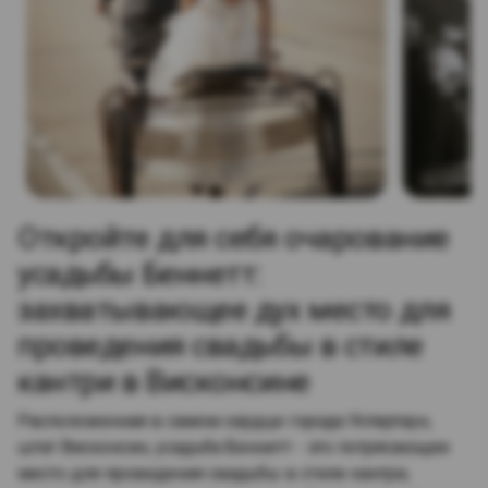
Откройте для себя очарование
усадьбы Беннетт:
захватывающее дух место для
проведения свадьбы в стиле
кантри в Висконсине
Расположенная в самом сердце города Уотертаун,
штат Висконсин, усадьба Беннетт - это потрясающее
место для проведения свадьбы в стиле кантри,