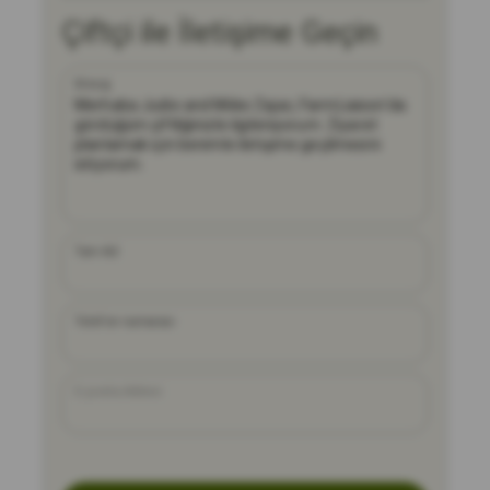
Çiftçi ile İletişime Geçin
Mesaj
Tam Ad
Telefon numarası
E-posta Adresi