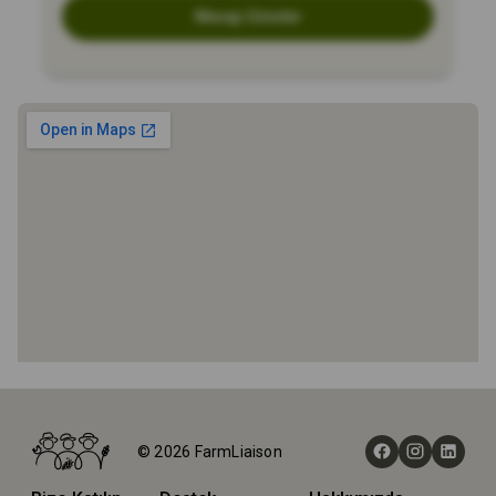
Mesajı Gönder
Ana Sayfa
Çiftlikler
© 2026 FarmLiaison
AE Natural Meats