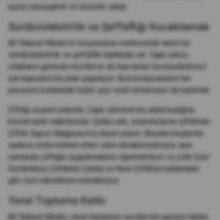
eşsiz yumuşaklık ve lezzete sahip.
Sürdürülebilirlik ve Şeffaflığı Kucaklamak
AE Natural Meats'in misyonunun merkezinde derin bir
sürdürülebilirlik ve şeffaflık taahhüdü var. Zajac ailesi,
otlakların gelecek nesillerce de hayvanları besleyebilmesi
için kapsamlı bir plan uyguluyor. Ayrıca hayvanların her
parçasını kullanarak hiçbir şeyi israf etmemeye de kararlılar.
Çiftliği ziyaret edenler, Zajac ailesinin bu adanmışlığına
bizzat tanık olabiliyorlar. Çünkü aile, ziyaretçilerini çiftlikteki
Çiftlik Kapısı Mağazası'na davet ediyor. Burada müşteriler
sadece üstün kaliteli etleri satın almakla kalmıyor, aynı
zamanda çiftliğin uygulamalarını öğrenebiliyor ve yıllık East
Gwillimbury Çiftlikten Çatala ve Noel Çiftlikte kutlamaları
gibi özel etkinliklere katılabiliyor.
Yerel Topluma Katkı
AE Natural Meats, yerel toplumun sevilen bir parçası haline