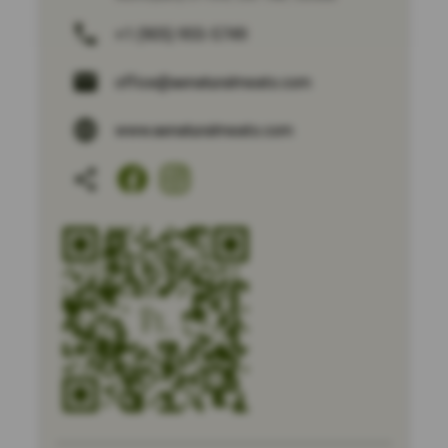
+1 (905) 955-5749
office@aenaturalmeats.com
www.aenaturalmeats.com