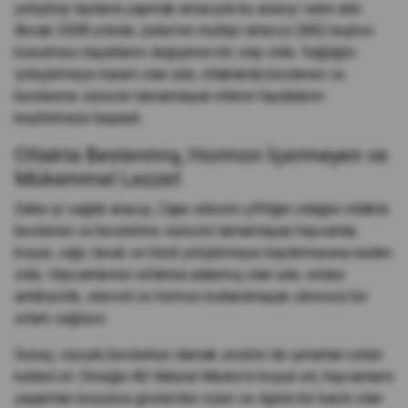
yetiştirip taylama yapmak amacıyla bu araziyi satın aldı.
Ancak 2008 yılında Judie'nin multipl skleroz (MS) teşhisi
konulması hayatlarını değiştiren bir olay oldu. Sağlığını
iyileştirmeye kararlı olan aile, otlaklarda beslenen ve
beslenme sürecini tamamlayan etlerin faydalarını
keşfetmeye başladı.
Otlakta Beslenmiş, Hormon İçermeyen ve
Mükemmel Lezzet
Daha iyi sağlık arayışı, Zajac ailesini çiftliğin odağını otlakta
beslenen ve beslenme sürecini tamamlayan hayvanlar,
koyun, sığır, tavuk ve hindi yetiştirmeye kaydırmasına neden
oldu. Hayvanlarının refahına adanmış olan aile, onlara
antibiyotik, steroid ve hormon kullanılmayan stressiz bir
ortam sağlıyor.
Sonuç, vücudu beslerken damak zevkini de şımartan üstün
kaliteli et. Örneğin AE Natural Meats'in koyun eti, hayvanların
yaşamları boyunca gösterilen özen ve ilginin bir kanıtı olan