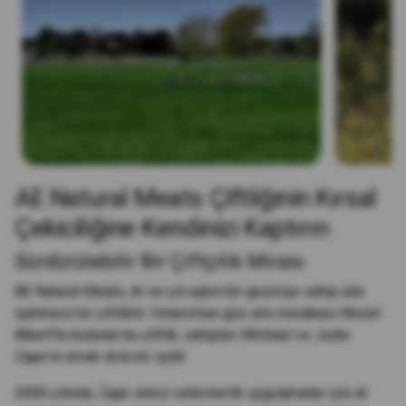
AE Natural Meats Çiftliğinin Kırsal
Çekiciliğine Kendinizi Kaptırın
Sürdürülebilir Bir Çiftçilik Mirası
AE Natural Meats, iki on yılı aşkın bir geçmişe sahip aile
işletmesi bir çiftliktir. Ontario'nun göz alıcı kasabası Mount
Albert'te bulunan bu çiftlik, sahipleri Michael ve Judie
Zajac'ın emek dolu bir işidir.
2000 yılında, Zajac ailesi veterinerlik uygulamaları için at