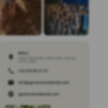
Adres:
Lugar Villacondide
,
Villacondide
,
Asturias
,
33796
,
Spain
+34 649 89 97 33
info@agroturismolebredo.com
agroturismolebredo.com