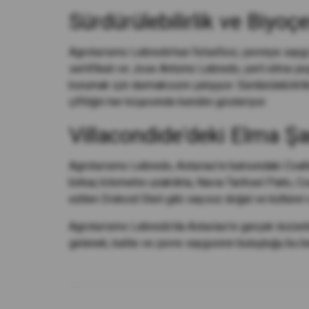
Sürdürülebilirlik ve Biyoç
Agroturismo Lebredo'nun felsefesi, çevreye saygı 
sertifikalı ve Jose Antonio Lebredo, yerli elma çeş
korumak için durmaksızın çalışıyor. Sürdürülebilirl
çiftliğin her köşesinde kendini gösteriyor.
Villacondide'deki Elma Şa
Agroturismo Lebredo, Asturias'ın batısındaki Coaña
birkaç kilometre uzaklıkta, Navia Tarihsel Parkı, C
edilen Diskoid Steli gibi sayısız doğal ve kültüre
Agroturismo Lebredo'da Asturias'ın gerçek lezzetin
gelenek, kalite ve çevre saygısının buluştuğu bu be