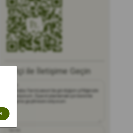
Çiftçi ile İletişime Geçin
Mesaj
Et
Tam Ad