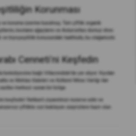
eşitliliğin Korunması
ve koruma üzerine kurulmuş. Tüm çiftlik organik
itlerini, kestane ağaçlarını ve Asturceltas domuz ırkını
ik ve biyoçeşitlilik konusundaki taahhüdü, bu olağanüstü
rabı Cenneti'ni Keşfedin
 belediyesine bağlı Villacondide'de yer alıyor. Kıyıdan
oaña ve Mohías Kaleleri ve Kültürel Miras Varlığı ilan
l cazibe merkezi sunan bir bölge.
i keşfedin! Rehberli ziyaretinizi rezerve edin ve
nzersiz çiftlikte sizi bekleyen sürprizlere hazır olun.