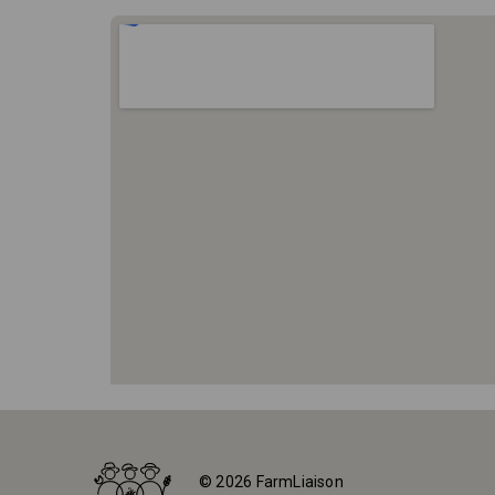
Ana Sayfa
Çiftlikler
© 2026 FarmLiaison
Agroturismo Lebredo