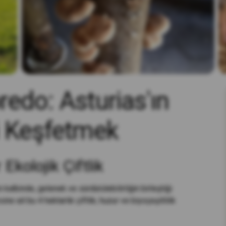
edo: Asturias'ın
i Keşfetmek
Ekolojik Çiftlik
n kalbinde, gelenek ve sürdürülebilirliğin birleştiği
e ait bu 4 hektarlık çiftlik, huzur ve biyoçeşitlilik