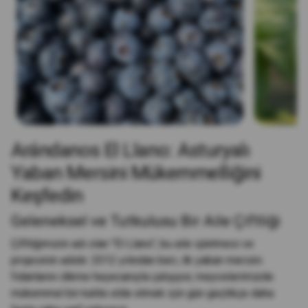
Arándanos El Llano: Asturyalı
Yaban Mersini Mükemmelliğini
Keşfedin
Geleneksel ve Tutkulusu Bir Aile Çiftliği
Çiftliğimizin adı olan "El Llano", bu aile işletmesi ve
projesinin adıdır. 2012 yılından beri, ilk yaban mersini
fidanlarını dikme heyecanıyla çalışıyor, meyvelerimizde
mükemmel bir kalite elde etmek için gün geçtikçe daha