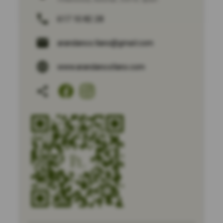
617 10 82 28
arandanos.llano@gmail.com
www.arandanosllano.com