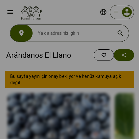
menu
menu
location_on
search
Arándanos El Llano
favorite_border
share
Bu sayfa yayın için onay bekliyor ve henüz kamuya açık
değil.