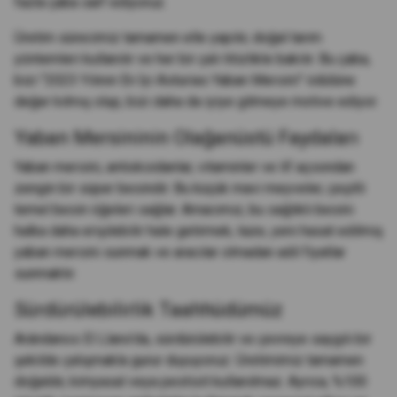
fazla çaba sarf ediyoruz.
Üretim sürecimiz tamamen elle yapılır, doğal tarım
yöntemleri kullanılır ve her bir çalı titizlikle bakılır. Bu çaba,
bizi "2023 Yılının En İyi Asturias Yaban Mersini" ödülüne
değer kılmış olup, bizi daha da iyiye gitmeye motive ediyor.
Yaban Mersininin Olağanüstü Faydaları
Yaban mersini, antioksidanlar, vitaminler ve lif açısından
zengin bir süper besindir. Bu küçük mavi meyveler, çeşitli
temel besin öğeleri sağlar. Amacımız, bu sağlıklı besini
halka daha erişilebilir hale getirmek, taze, yeni hasat edilmiş
yaban mersini sunmak ve aracılar olmadan adil fiyatlar
sunmaktır.
Sürdürülebilirlik Taahhüdümüz
Arándanos El Llano'da, sürdürülebilir ve çevreye saygılı bir
şekilde çalışmakla gurur duyuyoruz. Üretimimiz tamamen
doğaldır, kimyasal veya pestisit kullanılmaz. Ayrıca, %100