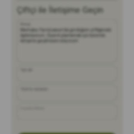
Çiftçi ile İletişime Geçin
Mesaj
Tam Ad
Telefon numarası
E-posta Adresi