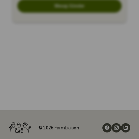
Mesajı Gönder
Ana Sayfa
Çiftlikler
© 2026 FarmLiaison
Arándanos El Llano