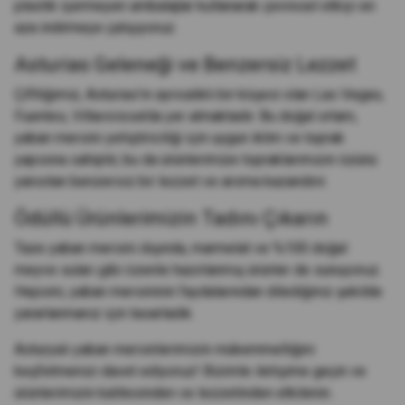
plastik içermeyen ambalajlar kullanarak çevresel etkiyi en
aza indirmeye çalışıyoruz.
Asturias Geleneği ve Benzersiz Lezzet
Çiftliğimiz, Asturias'ın ayrıcalıklı bir köşesi olan Las Vegas,
Fuentes, Villaviciosa'da yer almaktadır. Bu doğal ortam,
yaban mersini yetiştiriciliği için uygun iklim ve toprak
yapısına sahiptir, bu da ürünlerimize topraklarımızın özünü
yansıtan benzersiz bir lezzet ve aroma kazandırır.
Ödüllü Ürünlerimizin Tadını Çıkarın
Taze yaban mersini dışında, marmelat ve %100 doğal
meyve suları gibi özenle hazırlanmış ürünler de sunuyoruz.
Hepsini, yaban mersininin faydalarından dilediğiniz şekilde
yararlanmanız için tasarladık.
Asturyalı yaban mersinlerimizin mükemmelliğini
keşfetmenizi davet ediyoruz! Bizimle iletişime geçin ve
ürünlerimizin kalitesinden ve lezzetinden etkilenin.