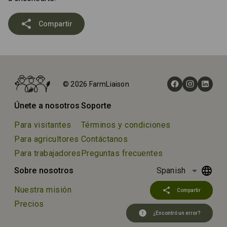
share
Compartir
© 2026 FarmLiaison
Únete a nosotros
Soporte
Para visitantes
Términos y condiciones
Para agricultores
Contáctanos
Para trabajadores
Preguntas frecuentes
arrow_drop_down
Sobre nosotros
Spanish
Nuestra misión
share
Compartir
Precios
error
¿Encontró un error?