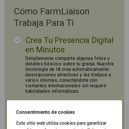
Cómo FarmLiaison
Trabaja Para Ti
Crea Tu Presencia Digital
en Minutos
Simplemente comparte algunas fotos y
detalles básicos sobre tu granja. Nuestra
tecnología de IA crea automáticamente
descripciones atractivas y las traduce a
varios idiomas, conectándote con
visitantes internacionales sin requerir
habilidades informáticas.
Diversifica Tus Ingresos
Consentimiento de cookies
Sin Comisiones
Este sitio web utiliza cookies para garantizar
Enumera tus ofertas—desde visitas