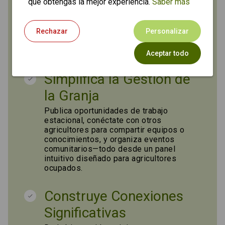
que obtengas la mejor experiencia.
Saber más
guiadas y talleres hasta productos
locales y opciones de alojamiento. A
diferencia de otras plataformas,
Rechazar
Personalizar
FarmLiaison no cobra comisiones por tus
reservas o ventas, asegurando que
conserves el 100% de lo que ganas.
Aceptar todo
Simplifica la Gestión de
la Granja
Publica oportunidades de trabajo
estacional, conéctate con otros
agricultores para compartir equipos o
conocimientos, y organiza eventos
comunitarios—todo desde un panel
intuitivo diseñado para agricultores
ocupados.
Construye Conexiones
Significativas