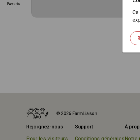
Co
Favoris
Ce 
exp
R
© 2026 FarmLiaison
Rejoignez-nous
Support
À prop
Pour les visiteurs
Conditions générales
Notre 