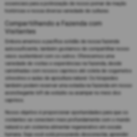
essenciais para a polinização de nosso pomar de maçãs
históricas e nossa diversa variedade de culturas.
Compartilhando a Fazenda com
Visitantes
Embora amemos a pacífica solidão de nossa fazenda
autossuficiente, também gostamos de compartilhar nosso
oásis sustentável com os outros. Oferecemos uma
variedade de visitas e experiências na fazenda, desde
caminhadas com nossos caprinos até coleta de cogumelos
silvestres e aulas de apicultura natural. Os hóspedes
também podem reservar uma estadia na fazenda em nosso
aconchegante loft de estúdio ou acampar no meio dos
caprinos.
Nosso objetivo é proporcionar oportunidades para que os
visitantes se conectem mais profundamente com o mundo
natural e um sistema alimentar regenerativo em escala
humana. Seja você está procurando desconectar, aprender