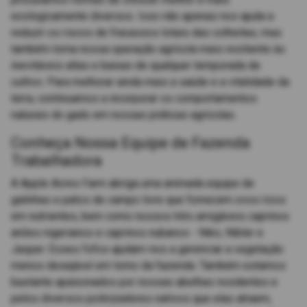
ecologicamente diversos. Isso não apenas nos ajuda a
reduzir os riscos de fracassos totais das colheitas, mas
também torna nossa operação agrícola mais resiliente às
inevitáveis altas e baixas de qualquer temporada de
cultivo. Para melhorar ainda mais a saúde e a vitalidade da
terra, continuamos a incorporar os comportamentos
naturais do gado em nossas práticas agrícolas.
Conheça Nossa Equipe de Fazenda
Trabalhadora
A Apple Acres Farm abriga uma animada equipe de
galinhas e patos de campo livre que fornecem ovos ricos
em nutrientes, bem como nossos três amigáveis caprinos
anões nigerianos e caprinos nubanos - Niko, Nibler e
Jasper. Esses fofos ajudam-nos a gerenciar a vegetação
menos desejável em torno da fazenda. Também estamos
bastante apaixonados por nossas abelhas residentes e
pelos diversos polinizadores nativos que elas atraem,