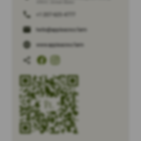
49931
,
United States
+1 207-625-4777
hello@appleacres.farm
www.appleacres.farm