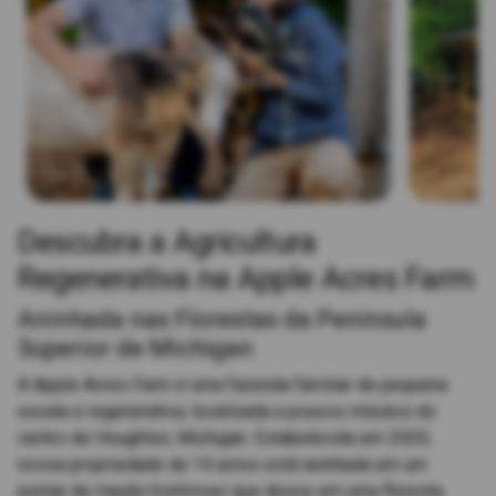
Descubra a Agricultura
Regenerativa na Apple Acres Farm
Aninhada nas Florestas da Península
Superior de Michigan
A Apple Acres Farm é uma fazenda familiar de pequena
escala e regenerativa, localizada a poucos minutos do
centro de Houghton, Michigan. Estabelecida em 2020,
nossa propriedade de 14 acres está aninhada em um
pomar de maçãs históricas que desce em uma floresta