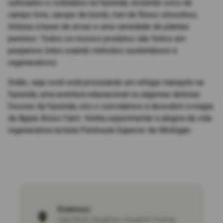
cultivados e coletados na fazenda, incluindo ovos de
campo livre, xarope de bordo, mel de flores silvestres,
tinturas à base de ervas e uma variedade de plantas
perenes. Todos os nossos produtos são feitos em
pequenos lotes usando métodos sustentáveis e
regenerativos.
Então, seja você está procurando um refúgio tranquilo na
fazenda, uma aventura educacional ou algumas delícias
frescas da fazenda, nós o convidamos a descobrir a magia
da Apple Acres Farm. Venha experimentar a alegria da vida
regenerativa na bela Península Superior de Michigan.
Endereço:
Lahti Road
,
Houghton
,
Houghton County
,