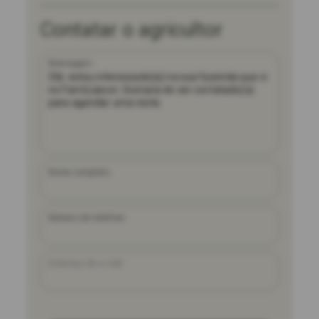
Contatar o agricultor
Mensagem
Nome completo
Número de telefone
Endereço de e-mail