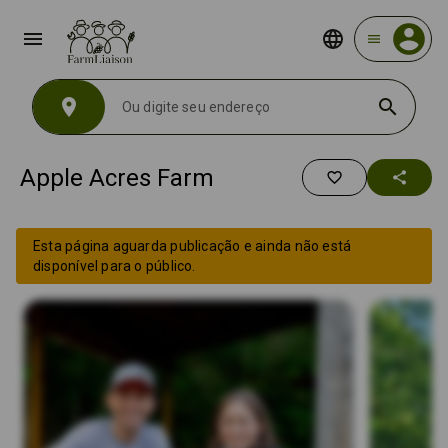
menu
menu
location_on
search
Apple Acres Farm
favorite_border
share
Esta página aguarda publicação e ainda não está
disponível para o público.