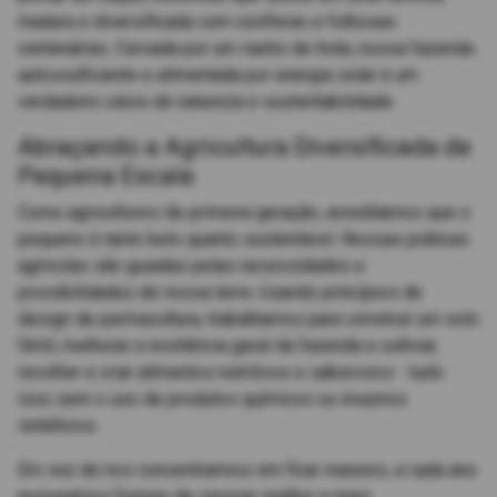
madura e diversificada com coníferas e folhosas
centenárias. Cercada por um riacho de truta, nossa fazenda
autossuficiente e alimentada por energia solar é um
verdadeiro oásis de natureza e sustentabilidade.
Abraçando a Agricultura Diversificada de
Pequena Escala
Como agricultores de primeira geração, acreditamos que o
pequeno é tanto belo quanto sustentável. Nossas práticas
agrícolas são guiadas pelas necessidades e
possibilidades de nossa terra. Usando princípios de
design de permacultura, trabalhamos para construir um solo
fértil, melhorar a resiliência geral da fazenda e cultivar,
recolher e criar alimentos nutritivos e saborosos - tudo
isso sem o uso de produtos químicos ou insumos
sintéticos.
Em vez de nos concentrarmos em ficar maiores, a cada ano
procuramos formas de crescer melhor e mais