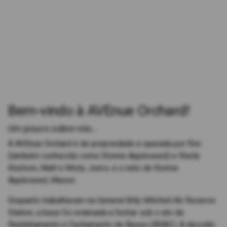
Bem-vindo à AVEnue Orchard!
Um pouco sobre nós...
A AVEnue Orchard é de propriedade e operada por Ron
(também conhecido como Ronnie Appleseed) e Shelly
Knutson, Matt e Misty Joers, e o neto de Ronnie
Appleseed, Mason.
Enquanto trabalhavam na General Billy Mitchell Air Reserve
Station, a base foi ordenada a fechar sob o ato de
Realinhamento e Fechamento de Bases (BRAC). A decisão