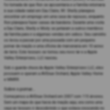
foi tomada de que Ron se aposentaria e a família retornaria
à sua cidade natal em Eau Claire, WI. Shelly planejava
encontrar um emprego em uma casa de repouso, enquanto
Ron planejava fazer caixas de bandeira. Durante uma visita
a Eau Claire, Shelly e Misty se juntaram a outros membros
da família para ir a algumas vendas em sebos. Seu caminho
os levou a passar por uma pousada com um pequeno
pomar de maçãs e uma oficina de marcenaria em 10 acres
de terra. Este tesouro se tornou seu novo lar e a Apple
Valley Enterprises, LLC nasceu.
Sob o guarda-chuva da Apple Valley Enterprises LLC, eles
possuem e operam a AVEnue Orchard, Apple Valley Home
e MMRR.
Sobre o pomar...
Começamos a AVEnue Orchard em 2007 com 115 árvores.
Sem um mapa do que havia de maçãs aqui, era como uma
caça ao tesouro ir descobrindo o que estava crescendo no