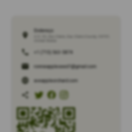
Endereço:
U.S. 53
,
Eau Claire
,
Eau Claire County
,
54701
,
United States
+1 (715) 563-5874
ronnieappleseed1@gmail.com
aveappleorchard.com