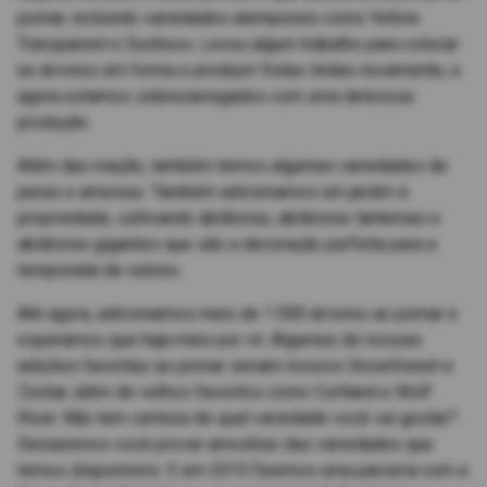
pomar, incluindo variedades atemporais como Yellow
Transparent e Duchess. Levou algum trabalho para colocar
as árvores em forma e produzir frutas lindas novamente, e
agora estamos sobrecarregados com uma deliciosa
produção.
Além das maçãs, também temos algumas variedades de
peras e ameixas. Também adicionamos um jardim à
propriedade, cultivando abóboras, abóboras-lanternas e
abóboras gigantes que são a decoração perfeita para a
temporada de outono.
Até agora, adicionamos mais de 1.500 árvores ao pomar e
esperamos que haja mais por vir. Algumas de nossas
adições favoritas ao pomar seriam nossos SnowSweet e
Zestar, além de velhos favoritos como Cortland e Wolf
River. Não tem certeza de qual variedade você vai gostar?
Deixaremos você provar amostras das variedades que
temos disponíveis. E em 2015 fizemos uma parceria com a