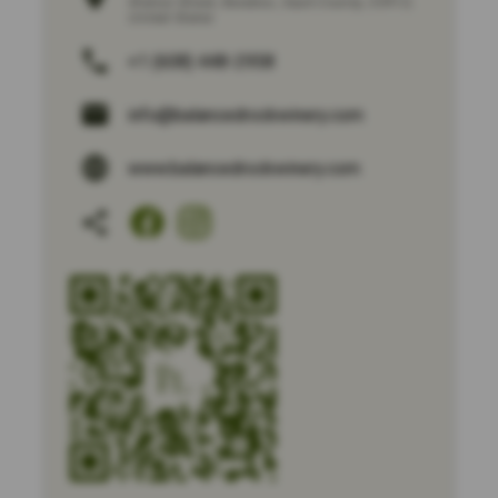
Walnut Street
,
Baraboo
,
Sauk County
,
53913
,
United States
+1 (608) 448-2958
info@balancedrockwinery.com
www.balancedrockwinery.com