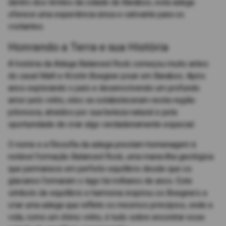
dentro dos limites da cidade de Baraboo, esta adega
oferece uma experiência única e cativante para os
visitantes.
Honrando a Terra e sua História
A história da Adega Balanced Rock começou muito antes
do casal Matt e Kristin Boegner pisar em Baraboo. Após
anos explorando o país e desenvolvendo um profundo
amor pelo vinho, eles se estabeleceram nesta região
pitoresca, atraídos por sua beleza natural e pela
oportunidade de criar algo verdadeiramente especial.
O nome e a filosofia da adega prestam homenagem à
notável formação Balanced Rock, uma maravilha geológica
que permanece em perfeito equilíbrio desde que os
glaciares formaram o lago há milhares de anos. Este
símbolo de equilíbrio e harmonia inspirou os Boegners a
criar uma adega que reflete os mesmos princípios, onde a
vida, como um ótimo vinho, é tudo sobre encontrar esse