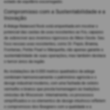
estado de equilíbrio escorregadio.
Compromisso com a Sustentabilidade e a
Inovação
A Adega Balanced Rock está empenhada em mostrar o
potencial das castas de uvas resistentes ao frio, capazes
de sobreviver aos invernos rigorosos do Meio-Oeste. Seu
foco nessas uvas resistentes, como St. Pepin, Brianna,
Frontenac, Petite Pearl e Marquette, não apenas garante a
sustentabilidade de suas operações, mas também destaca
o terroir único da região.
As instalações de 6.000 metros quadrados da adega
combinam harmoniosamente o patrimônio agrícola e o
design industrial moderno, com uma fachada de celeiro
vermelho e branco que presta homenagem às tradições
vinícolas de Wisconsin. Internamente, os processos
simplificados e os elementos de design intuitivos refletem
o compromisso dos Boegners com a qualidade e a