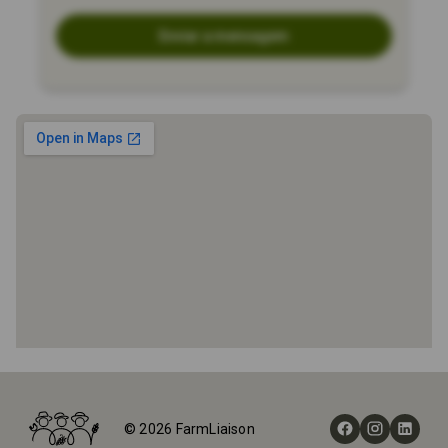
Enviar a mensagem
Início
Fazendas
© 2026 FarmLiaison
Balanced Rock Winery