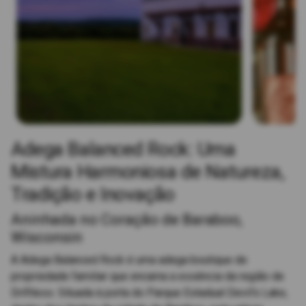
Adega Balanced Rock: Uma
Mistura Harmoniosa de Natureza,
Tradição e Inovação
Aninhada no Coração de Baraboo,
Wisconsin
A Adega Balanced Rock é uma adega boutique de
propriedade familiar que encarna a essência da região de
Driftless. Situada à porta do Parque Estadual Devil's Lake,