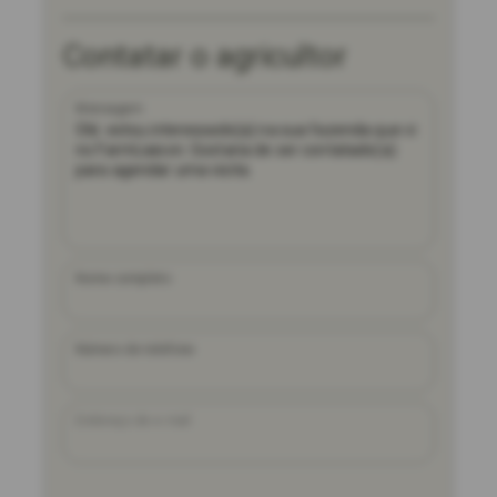
Contatar o agricultor
Mensagem
Nome completo
Número de telefone
Endereço de e-mail