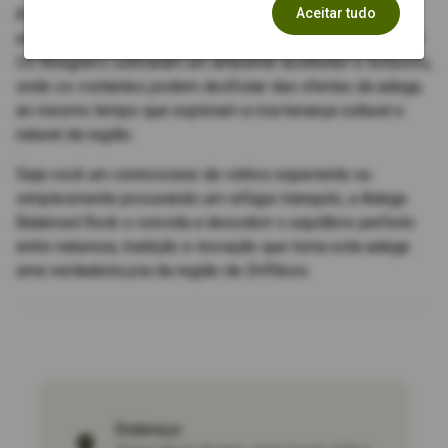
Aceitar tudo
A Adega Balanced Rock não é apenas um destino para
entusiastas do vinho; é um centro para a comunidade local.
Os Boegners cultivaram um ambiente acolhedor e inclusivo,
onde os visitantes podem desfrutar das ofertas da adega,
ao mesmo tempo que exploram a rica herança cultural e
natural da região.
Seja você um connoisseur de vinhos experiente ou
simplesmente procurando um refúgio tranquilo, a Adega
Balanced Rock o convida a descobrir o equilíbrio perfeito
entre natureza, tradição e inovação que torna esta adega
uma verdadeira joia da região de Driftless.
Endereço: