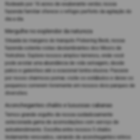
Rodeado por 16 acres de exuberante verdor, nossa
fazenda familiar oferece o refúgio perfeito da agitação do
dia a dia.
Mergulhe no esplendor da natureza
Situada às margens do tranquilo Pickering Beck, nossa
fazenda ostenta vistas deslumbrantes dos Moors de
Yorkshire. Explore nossos amplos terrenos, onde você
pode avistar uma abundância de vida selvagem, desde
patos e galeirões até a ocasional lontra elusiva. Passeie
por nosso charmoso pomar, visite os estábulos e deixe os
pequenos correrem livremente em nossos dois parques de
diversões.
Aconchegantes chalés e luxuosas cabanas
Temos grande orgulho de nossa cuidadosamente
selecionada gama de acomodações com serviço de
autoatendimento. Escolha entre nossos 5 chalés
lindamente renovados, variando de aconchegantes retiros