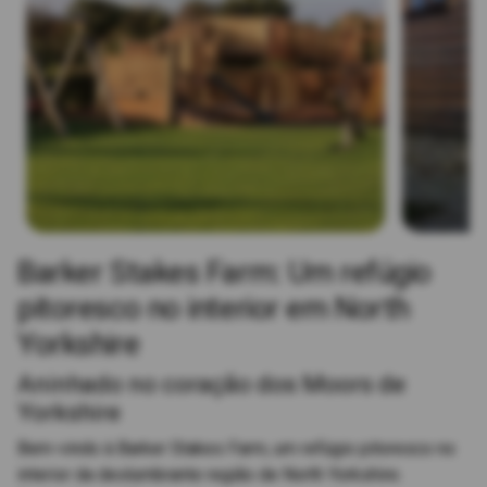
Barker Stakes Farm: Um refúgio
pitoresco no interior em North
Yorkshire
Aninhado no coração dos Moors de
Yorkshire
Bem-vindo à Barker Stakes Farm, um refúgio pitoresco no
interior da deslumbrante região de North Yorkshire.