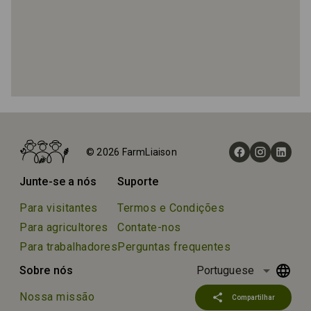
Início
Fazendas
© 2026 FarmLiaison
Barker Stakes Farm Cottages
Junte-se a nós
Suporte
Para visitantes
Termos e Condições
Para agricultores
Contate-nos
Para trabalhadores
Perguntas frequentes
arrow_drop_down
Sobre nós
Portuguese
Nossa missão
share
Compartilhar