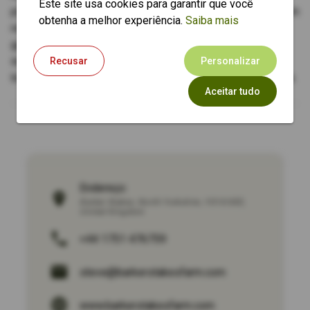
Este site usa cookies para garantir que você
planejando uma fuga romântica, uma aventura familiar ou um
obtenha a melhor experiência.
Saiba mais
retiro tranquilo, nossa equipe dedicada está aqui para
garantir que sua estadia seja verdadeiramente
inesquecível. Descubra o equilíbrio perfeito entre
Recusar
Personalizar
tranquilidade e emoção no coração do interior de Yorkshire.
Aceitar tudo
Endereço:
Barker Stakes
,
North Yorkshire
,
YO18 8EE
,
United Kingdom
+44 1751 476759
steve@barkerstakesfarm.com
www.barkerstakesfarm.com