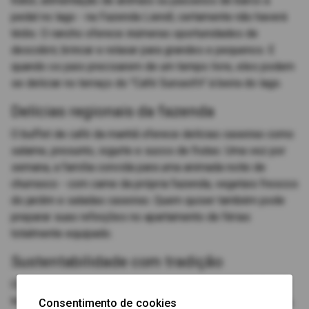
trator, alimentação de animais ou passeios de barco a
pedal no lago - na Fazenda Liendl, certamente não haverá
tédio. O rancho oferece inúmeras oportunidades de
descobrir, brincar e relaxar para grandes e pequenos. E
quando os pais precisarem de um tempo livre, eles podem
se deliciar no terraço do "Café Sunseit'n" à beira do lago.
Delícias regionais da fazenda
O buffet de café da manhã oferece delícias caseiras como
salame, presunto, iogurte e sucos de frutas. Uma vez por
semana, a família convida para uma animada noite de
churrasco - com carne da própria fazenda, vegetais frescos
do jardim e saladas caseiras. Quem quiser também pode
preparar suas refeições no apartamento de férias
totalmente equipado.
Sustentabilidade com tradição
Os Liendls dão grande importância à sustentabilidade e à
tradição. Eles administram a fazenda há mais de 100 anos,
Consentimento de cookies