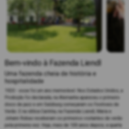
Bem-vindo à Fazenda Liendl
Uma fazenda cheia de história e
hospitalidade
1920 - esse foi um ano memorável. Nos Estados Unidos, a
Proibição foi declarada, na Alemanha apareceu o primeiro
disco de jazz e em Salzburg começaram os Festivais de
Verão. E na idílica Caríntia, na Fazenda Liendl, Maria e
Johann Robas receberam os primeiros visitantes de verão
pela primeira vez. Hoje, mais de 100 anos depois, a quarta