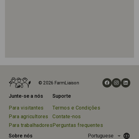
Início
Fazendas
© 2026 FarmLiaison
Bauernhof Liendl
Junte-se a nós
Suporte
Para visitantes
Termos e Condições
Para agricultores
Contate-nos
Para trabalhadores
Perguntas frequentes
arrow_drop_down
Sobre nós
Portuguese