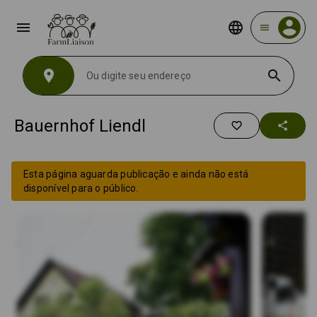
menu
menu
location_on
search
Bauernhof Liendl
favorite_border
share
Esta página aguarda publicação e ainda não está
disponível para o público.