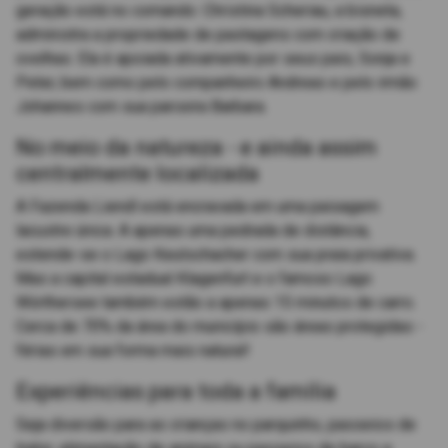
geração está no comando: Christina Scheriau, a bisneta,
administra a propriedade de pastagens com criação de
ovelhas. Ela é apoiada ativamente por seus pais, Sonja e
Peter, bem como pelo companheiro Andreas e pelo irmão
Johannes com sua parceira Barbara.
No meio da natureza - e ainda assim
centralmente localizada
A Fazenda Liendl está encravada em uma paisagem
lacustre única. A apenas uma pedrada de distância,
estende-se o Lago Keutschacher com sua praia privativa.
Mas a capital estadual Klagenfurt e o famoso Lago
Wörthersee também estão a apenas 15 minutos de carro.
Cerca de 70% da área do município são áreas protegidas -
férias em sua forma mais natural!
Experiências para toda a família
Seja diversão para as crianças no parquinho, passeios de