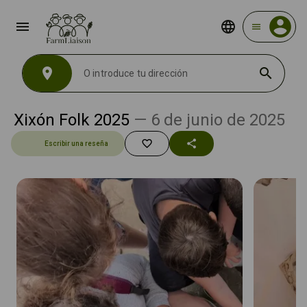
menu
menu
location_on
search
Xixón Folk 2025
— 6 de junio de 2025
favorite_border
share
Escribir una reseña