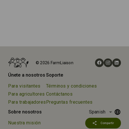
Inicio
Eventos
© 2026 FarmLiaison
Xixón Folk 2025
Únete a nosotros
Soporte
Para visitantes
Términos y condiciones
Para agricultores
Contáctanos
Para trabajadores
Preguntas frecuentes
arrow_drop_down
Sobre nosotros
Spanish
Nuestra misión
share
Compartir