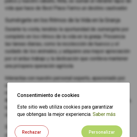
patos y nuestro caballo, Nilla, se suman al vibrante tapiz de
vida que hace de Best Place Farms un destino cautivador.
Sumérgete en los Ritmos de la Vida en la Granja
Durante tu visita, tendrás la oportunidad de sumergirte por
completo en los ritmos de la vida en la granja. Presencia
las tareas diarias, como la recolección de huevos y el
cuidado de los animales, y adquiere una mayor apreciación
por el arduo trabajo y la dedicación que conlleva mantener
una próspera operación agrícola.
Interactúa con nuestro personal experto, apasionado por
compartir su conocimiento y fomentar una comprensión
más profunda de las prácticas agrícolas sostenibles.
Consentimiento de cookies
Aprende sobre la importancia de la agricultura regenerativa,
Este sitio web utiliza cookies para garantizar
los beneficios del ganado criado en pastos y el arte de
que obtengas la mejor experiencia.
Saber más
cultivar productos nutritivos.
Saborea los Frutos de Nuestro Trabajo
Rechazar
Personalizar
Por supuesto, ninguna visita a Best Place Farms estaría