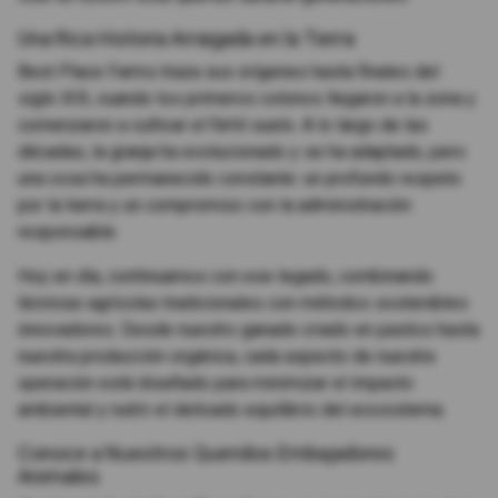
Una Rica Historia Arraigada en la Tierra
Best Place Farms traza sus orígenes hasta finales del
siglo XIX, cuando los primeros colonos llegaron a la zona y
comenzaron a cultivar el fértil suelo. A lo largo de las
décadas, la granja ha evolucionado y se ha adaptado, pero
una cosa ha permanecido constante: un profundo respeto
por la tierra y un compromiso con la administración
responsable.
Hoy en día, continuamos con ese legado, combinando
técnicas agrícolas tradicionales con métodos sostenibles
innovadores. Desde nuestro ganado criado en pastos hasta
nuestra producción orgánica, cada aspecto de nuestra
operación está diseñado para minimizar el impacto
ambiental y nutrir el delicado equilibrio del ecosistema.
Conoce a Nuestros Queridos Embajadores
Animales