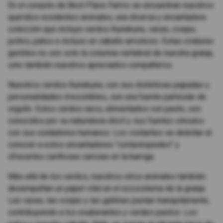
En el corazón de Best Place Farms se encuentran nuestros
queridos residentes animales, una diversa y encantadora
colección que incluye cerdos Kunekune, vacas, ovejas,
pollos, patos e incluso un caballo amistoso. Estas criaturas
gentiles no son solo la columna vertebral de nuestra granja,
sino también nuestros apreciados compañeros.
Nuestros cerdos Kunekune, con sus distintivas papadas y
personalidades irresistibles, son una fuente particular de
orgullo. Estos cerdos raros, alimentados con pasto, son
conocidos por su naturaleza dócil y sus fuertes vínculos
con sus cuidadores humanos. Los visitantes se deleitan al
conocer a estos encantadores "cortacéspedes" y
ofrecerles cariñosas caricias en la barriga.
Más allá de los cerdos, nuestros otros animales también
desempeñan un papel vital en el ecosistema de la granja.
Las vacas, las ovejas y las gallinas pastan tranquilamente,
contribuyendo a los exuberantes y verdes pastos. Los