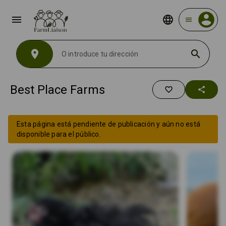
menu
menu
location_on
search
Best Place Farms
favorite_border
share
Esta página está pendiente de publicación y aún no está
disponible para el público.