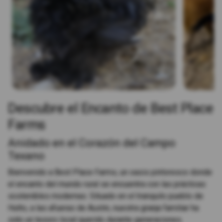
Descubre el Encanto de Best Place
Farms
Anidado en el Corazón del Campo
Texano
Bienvenido a Best Place Farms, un oasis pintoresco donde
el encanto del mundo rural se encuentra con las prácticas
sostenibles modernas. Situado en el tranquilo pueblo de
Hutto, a las afueras de Austin, nuestra granja familiar ha
sido un tesoro local querido durante generaciones.