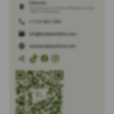
Dirección:
County Road 137
,
Hutto
,
Williamson County
,
78634
,
United States
+1 512-563-1456
info@bestplacefarms.com
www.bestplacefarms.com