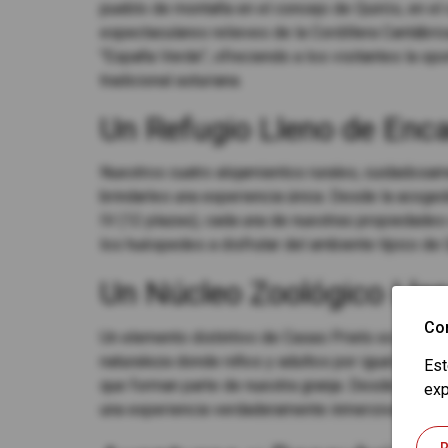
pueblo de montaña en el concejo de Quirós, en el
espectaculares relieves de la Cordillera Cantábr
"España Verde", ofreciendo a los visitantes la opo
tradicional asturiana.
Un Refugio Lleno de Enca
Nuestros cuatro alojamientos rurales, cuidadosa
brindarles una experiencia única. Desde la acoged
IV (12 plazas), cada una de nuestras propiedades 
los huéspedes a disfrutar del ambiente típico de 
Un Núcleo Zoológico Llen
Co
Un elemento distintivo de Casas Prieto es nuest
naturaleza donde niños y adultos por igual puede
Est
que forman parte de nuestra granja. Desde ovejas 
exp
una experiencia verdaderamente inmersiva en el m