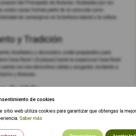
 corazón del Principado de Asturias. Rodeadas por los
ica, estas casas forman parte de la conocida como
rtunidad de sumergirse en la belleza natural y la cultura
nto y Tradición
mente diseñados y decorados, están preparados para
ora Casa Rural I (4 plazas) hasta la espaciosa Casa Rural
cuenta con una atmósfera cálida y acogedor, invitando a
Quirós y Asturias.
o de Vida
nsentimiento de cookies
ro
núcleo zoológico
, un lugar tranquilo y amplio en plena
n disfrutar de la compañía de los animales domésticos
e sitio web utiliza cookies para garantizar que obtengas la mejo
y cabras hasta conejos y aves, este rincón único ofrece
eriencia.
Saber más
undo rural.