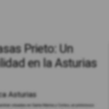
sas Prieto: Un
lidad en la Asturias
ca Asturias
ntran situadas en Santa Marina y Cortes, un pintoresco