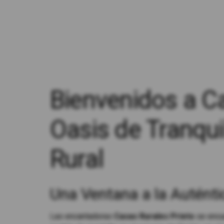
Bienvenidos a Ca
Oasis de Tranqui
Rural
Una Ventana a la Auténti
Las encantadoras
Casas Rurales Prieto
se encue