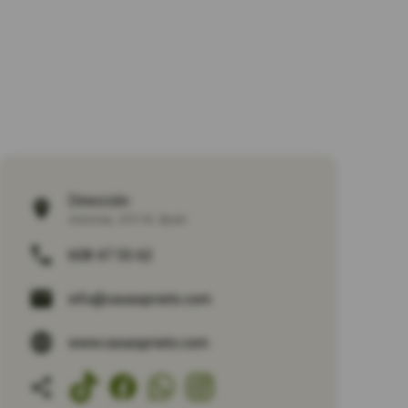
Dirección:
Asturias
,
33118
,
Spain
608 47 55 62
info@casasprieto.com
www.casasprieto.com