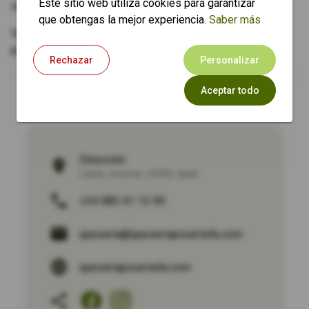
Este sitio web utiliza cookies para garantizar
sabores y texturas para satisfacer todos los paladares.
que obtengas la mejor experiencia.
Saber más
Ven a descubrir la riqueza y diversidad de nuestros
productos artesanos.
Rechazar
Personalizar
Aceptar todo
Dirección:
Llanes
,
Asturias
,
33598
,
Spain
+34 985 41 13 99
queseria@queseriapicurriellu.com
queseriapicurriellu.com