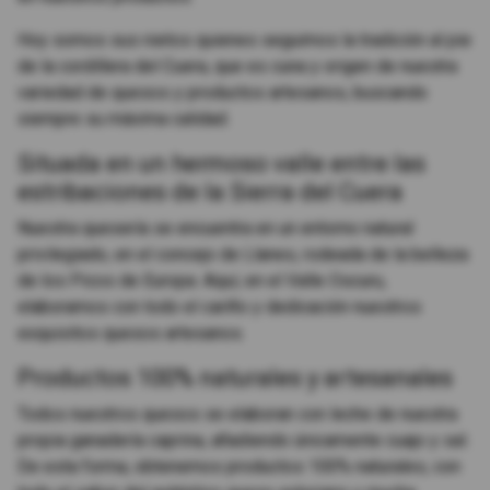
Hoy somos sus nietos quienes seguimos la tradición al pie
de la cordillera del Cuera, que es cuna y origen de nuestra
variedad de quesos y productos artesanos, buscando
siempre su máxima calidad.
Situada en un hermoso valle entre las
estribaciones de la Sierra del Cuera
Nuestra quesería se encuentra en un entorno natural
privilegiado, en el concejo de Llanes, rodeada de la belleza
de los Picos de Europa. Aquí, en el Valle Oscuru,
elaboramos con todo el cariño y dedicación nuestros
exquisitos quesos artesanos.
Productos 100% naturales y artesanales
Todos nuestros quesos se elaboran con leche de nuestra
propia ganadería caprina, añadiendo únicamente cuajo y sal.
De esta forma, obtenemos productos 100% naturales, con