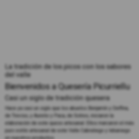
La tradición de los picos con los sabores
del valle
Bienvenidos a Quesería Picurriellu
Casi un siglo de tradición quesera
Hace ya casi un siglo que los abuelos Benjamín y Delfina,
de Treviso, y Aurelio y Paca, de Sotres, iniciaron la
elaboración de este queso artesanal. Ellos marcaron el más
puro estilo artesanal de este Valle Cabraliego y lebaniego
en nuestros productos.