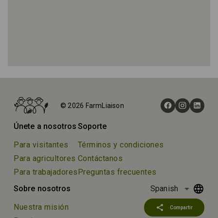
Inicio
Granjas
© 2026 FarmLiaison
Quesería Picurriellu
Únete a nosotros
Soporte
Para visitantes
Términos y condiciones
Para agricultores
Contáctanos
Para trabajadores
Preguntas frecuentes
arrow_drop_down
Sobre nosotros
Spanish
Nuestra misión
share
Compartir