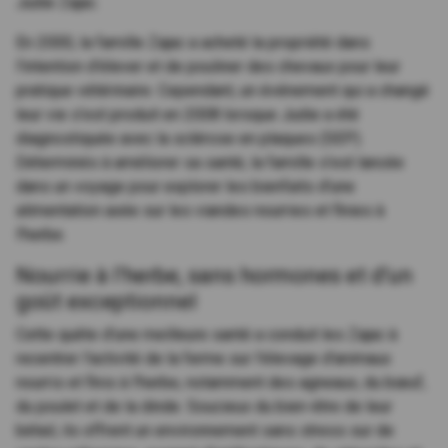
Judie Zajac.
En 2000, la famille Zajac a acheté la propriété dans
l'intention d'élever et de pouliner des chevaux pour leur
pratique vétérinaire. Cependant, un événement qui a changé
leur vie s'est produit en 2008 lorsque Judie a été
diagnostiquée avec la sclérose en plaques (SEP).
Déterminés à améliorer sa santé, la famille s'est lancée
dans un voyage pour explorer les bienfaits d'une
alimentation axée sur les viandes nourries et finies à
l'herbe.
Nourrie à l'herbe, sans hormones et d'un
goût exceptionnel
Cette quête d'une meilleure santé a conduit les Zajac à
recentrer l'activité de la ferme sur l'élevage d'animaux
nourris et finis à l'herbe, notamment des agneaux, du bœuf,
du poulet et de la dinde. Soucieux du bien-être de leur
bétail, ils offrent un environnement sans stress sur de