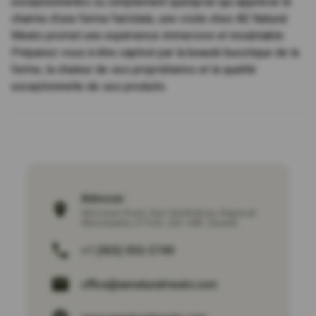
exceptionnelles ou simplement quelqu'un qui apprécie le
charme d'une ferme familiale, une visite chez AE Natural
Meats promet une expérience immersive et inoubliable.
Préparez-vous à être captivé par la beauté bucolique de la
ferme, la chaleur de ses propriétaires et la qualité
exceptionnelle de ses produits.
Adresse :
McCowan Road
,
East Gwillimbury
,
Regional
Municipality of York
,
L0G 1M0
,
Canada
+1 (905) 955-5749
office@aenaturalmeats.com