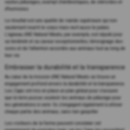
vastes pâturages, exempt d'antibiotiques, de stéroïdes et
d'hormones.
Le résultat est une qualité de viande supérieure qui non
seulement nourrit le corps mais ravit aussi le palais.
L'agneau d'AE Natural Meats, par exemple, est réputé pour
sa tendreté et sa saveur exceptionnelles, témoignage des
soins et de l'attention accordés aux animaux tout au long de
leur vie.
Embrasser la durabilité et la transparence
Au cœur de la mission d'AE Natural Meats se trouve un
engagement profond envers la durabilité et la transparence.
Les Zajac ont mis en place un plan global pour s'assurer
que la terre puisse soutenir les animaux de pâturage pour
les générations à venir. Ils s'engagent également à utiliser
chaque partie des animaux, sans rien gaspiller.
Les visiteurs de la ferme peuvent constater cet