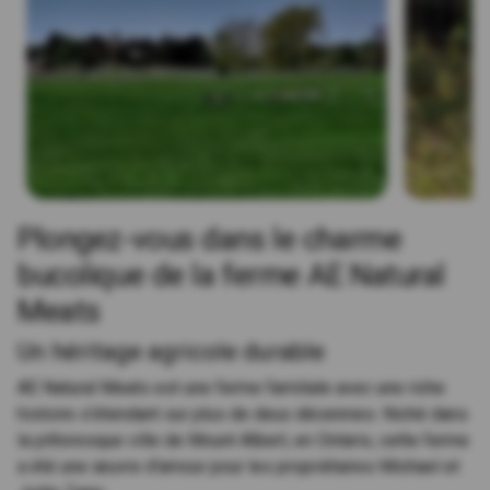
Plongez-vous dans le charme
bucolique de la ferme AE Natural
Meats
Un héritage agricole durable
AE Natural Meats est une ferme familiale avec une riche
histoire s'étendant sur plus de deux décennies. Niché dans
la pittoresque ville de Mount Albert, en Ontario, cette ferme
a été une œuvre d'amour pour les propriétaires Michael et