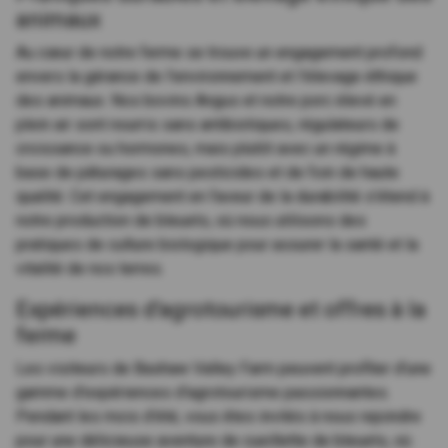
animaux
Au cœur de notre ferme se trouve un engagement profond
envers la gérance de l'environnement et l'élevage éthique
des animaux. Nos bovins Angus et notre porc élevé en
plein air sont nourris sans antibiotiques, régulateurs de
croissance ou hormones, mais plutôt avec un régime à
base de pâturages sans pesticides et de foin de haute
qualité. Cet engagement en faveur de la durabilité s'étend à
notre production de bleuets, où nous utilisons des
pratiques de culture biologique pour assurer la santé et la
vitalité de nos terres.
Expériences d'agrotourisme et offres à la
ferme
Les visiteurs de Bashaw Valley Farm peuvent profiter d'une
gamme d'expériences d'agrotourisme passionnantes.
Pendant les mois d'été, vous êtes invités à nous rejoindre
pour une délicieuse aventure de cueillette de bleuets, où