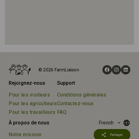
Accueil
Fermes
© 2026 FarmLiaison
Bashaw Valley Farm & Storage
Rejoignez-nous
Support
Pour les visiteurs
Conditions générales
Pour les agriculteurs
Contactez-nous
Pour les travailleurs
FAQ
arrow_drop_down
À propos de nous
French
Notre mission
share
Partager