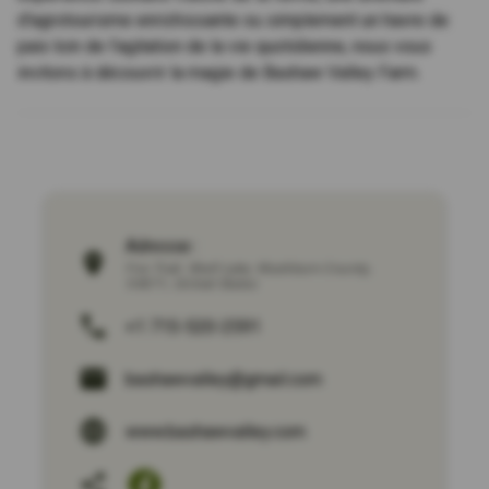
d'agrotourisme enrichissante ou simplement un havre de
paix loin de l'agitation de la vie quotidienne, nous vous
invitons à découvrir la magie de Bashaw Valley Farm.
Adresse :
Fox Trail
,
Shell Lake
,
Washburn County
,
54871
,
United States
+1 715-520-2591
bashawvalley@gmail.com
www.bashawvalley.com