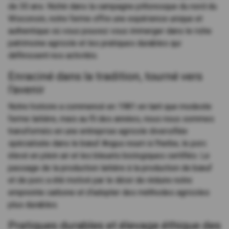
de 30 ans. Niché dans la campagne pittoresque du nord du
Wisconsin, notre ferme offre une expérience unique et
authentique où vous pouvez vous immerger dans le riche
patrimoine agricole et les pratiques durables qui
définissent nos activités.
Enraciné dans la tradition, tourné vers
l'avenir
Notre histoire a commencé en 1981 en tant que modeste
ferme laitière, mais au fil des années, nous nous sommes
transformés en une entreprise agricole diversifiée
spécialisée dans le bœuf Angus nourri à l'herbe, le porc
élevé en plein air et les bleuets biologiques certifiés. Le
passage de la production laitière à la production de bœuf
et de porc a été motivé par le désir de réduire notre
empreinte carbone et d'adopter des méthodes agricoles
plus durables.
Pratiques durables et élevage éthique des