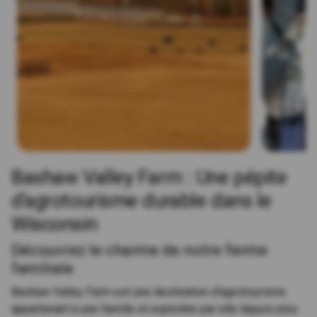
Bashaw Valley Farm : Une pépite
d'agrotourisme durable dans le
Wisconsin
Découvrez le charme de notre ferme
familiale
Bashaw Valley Farm est une destination d'agrotourisme
appartenant à une famille et exploitée par elle depuis plus