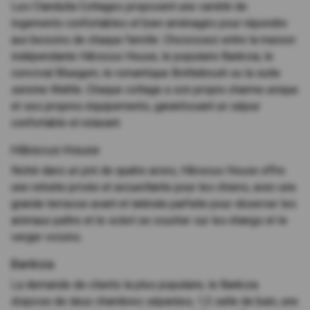
Les Clandulla Cottages proposent une variété de
logements confortables et bien aménagés pour répondre
aux besoins de chaque famille. Choisissez entre la maison
indépendante Hibiscus House, le populaire Banksia, le
convivial Bluegum, le romantique Bottlebrush ou la suite
sereine Wattle. Chaque cottage a son propre charme unique
et ses propres équipements, garantissant un séjour
confortable et relaxant.
Hibiscus House
Niché dans un pré de quatre acres, Hibiscus House offre
une retraite privée et accueillante pour les chiens, avec une
grande terrasse avant et latérale parfaite pour observer les
animaux paître et le soleil se coucher sur les étangs et le
verger voisins.
Banksia
La demande de clients la plus populaire, le Banksia
dispose de deux chambres séparées, 1,5 salle de bain, une