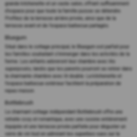
grande kitchenette et un vaste salon, offrant suffisamment
d'espace pour que toute la famille puisse se détendre.
Profitez de la terrasse arrière privée, ainsi que de la
terrasse avant et de l'espace barbecue partagés.
Bluegum
Situé dans le cottage principal, le Bluegum est parfait pour
les familles souhaitant s'immerger dans les activités de la
ferme. Les enfants adoreront leur chambre avec lits
superposés, tandis que les parents pourront se retirer dans
la charmante chambre avec lit double. La kitchenette et
l'espace barbecue extérieur facilitent la préparation de
repas maison.
Bottlebrush
Le charmant cottage indépendant Bottlebrush offre une
retraite cosy et romantique, avec une cuisine entièrement
équipée et une terrasse privée parfaite pour déguster un
verre de vin tout en admirant les superbes vues sur la