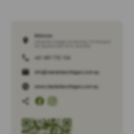
Adresse :
Clandulla Cottages & Farmstay, 312 Boyland
Rd, Boyland QLD 4275, Australia
+61 497 772 134
info@clandullacottages.com.au
www.clandullacottages.com.au