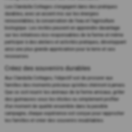
Les Clandulla Cottages s'engagent dans des pratiques
durables, avec un accent mis sur les énergies
renouvelables, la conservation de l'eau et l'agriculture
biologique. Les invités peuvent en apprendre davantage
sur les initiatives éco-responsables de la ferme et même
participer à des ateliers et activités pratiques, développant
ainsi une plus grande appréciation pour la terre et ses
ressources.
Créez des souvenirs durables
Aux Clandulla Cottages, l'objectif est de procurer aux
familles des moments précieux qu'elles chériront à jamais.
Que ce soit nourrir les animaux de la ferme amicaux, griller
des guimauves sous les étoiles ou simplement profiter
d'un moment de qualité ensemble dans la paisible
campagne, chaque expérience est conçue pour rapprocher
les familles et créer des souvenirs inoubliables.