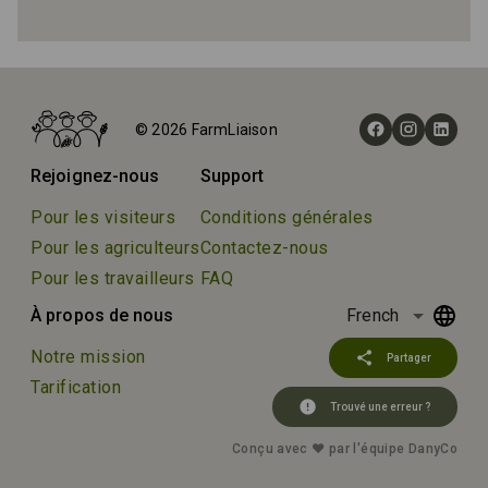
Accueil
Fermes
© 2026 FarmLiaison
Clandulla Cottages & Farmstay
Rejoignez-nous
Support
Pour les visiteurs
Conditions générales
Pour les agriculteurs
Contactez-nous
Pour les travailleurs
FAQ
arrow_drop_down
À propos de nous
French
Notre mission
share
Partager
Tarification
error
Trouvé une erreur ?
Conçu avec ❤️ par l'équipe DanyCo