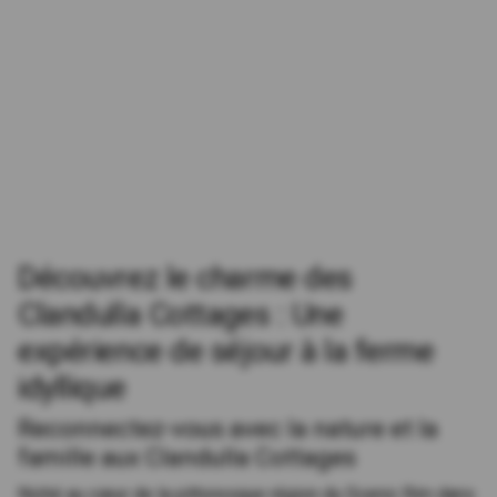
Découvrez le charme des
Clandulla Cottages : Une
expérience de séjour à la ferme
idyllique
Reconnectez-vous avec la nature et la
famille aux Clandulla Cottages
Niché au cœur de la pittoresque région du Scenic Rim dans