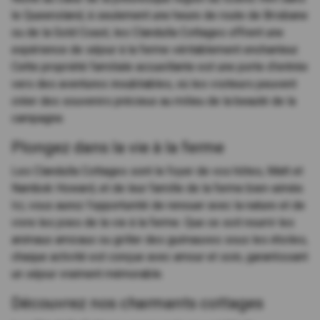
le Queensland, à seulement une heure de route de Brisbane
ou de la Gold Coast, les Clandulla Cottages offrent une
expérience de séjour à la ferme véritablement enchanteur.
Cette propriété familiale accueillante est une porte d'entrée
vers des aventures inoubliables, où les visiteurs peuvent
créer des souvenirs précieux au milieu de la beauté de la
campagne.
Plongez dans la vie à la ferme
Les Clandulla Cottages sont le foyer de vos hôtes, Matt et
Nambok Howard, et de leur famille de la ferme bien-aimée.
Ici, vous aurez l'opportunité de renouer avec la nature et de
vivre les joies de la vie à la ferme. Que ce soit nourrir les
animaux amicaux ou griller des guimauves sous les étoiles,
chaque activité est conçue avec amour et soin, garantissant
un séjour vraiment mémorable.
Découvrez nos charmants cottages