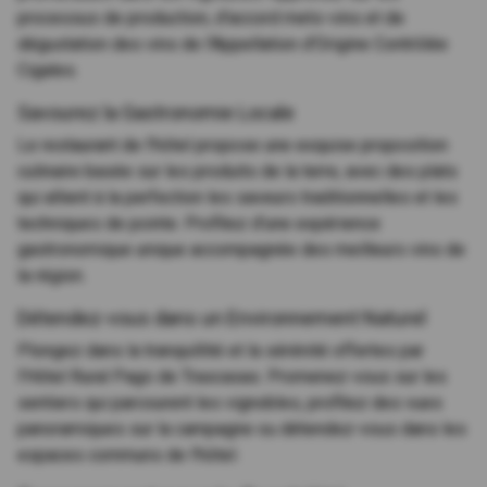
processus de production, d'accord mets-vins et de
dégustation des vins de l'Appellation d'Origine Contrôlée
Cigales.
Savourez la Gastronomie Locale
Le restaurant de l'hôtel propose une exquise proposition
culinaire basée sur les produits de la terre, avec des plats
qui allient à la perfection les saveurs traditionnelles et les
techniques de pointe. Profitez d'une expérience
gastronomique unique accompagnée des meilleurs vins de
la région.
Détendez-vous dans un Environnement Naturel
Plongez dans la tranquillité et la sérénité offertes par
l'Hôtel Rural Pago de Trascasas. Promenez-vous sur les
sentiers qui parcourent les vignobles, profitez des vues
panoramiques sur la campagne ou détendez-vous dans les
espaces communs de l'hôtel.